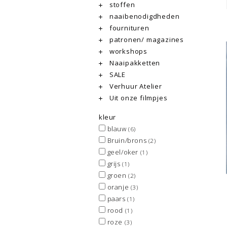
stoffen
naaibenodigdheden
fournituren
patronen/ magazines
workshops
Naaipakketten
SALE
Verhuur Atelier
Uit onze filmpjes
kleur
blauw
(6)
Bruin/brons
(2)
geel/oker
(1)
grijs
(1)
groen
(2)
oranje
(3)
paars
(1)
rood
(1)
roze
(3)