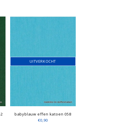
UITVERKOCHT
42
babyblauw effen katoen 058
€0,90