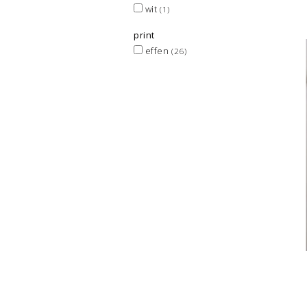
wit
(1)
print
effen
(26)