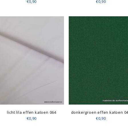
€0,90
€0,90
licht lila effen katoen 064
donkergroen effen katoen 0
€0,90
€0,90