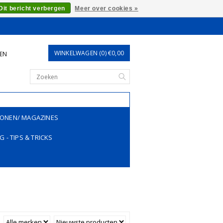
Dit bericht verbergen
Meer over cookies »
WINKELWAGEN (0) €0,00
REN
ONEN/ MAGAZINES
G - TIPS & TRICKS