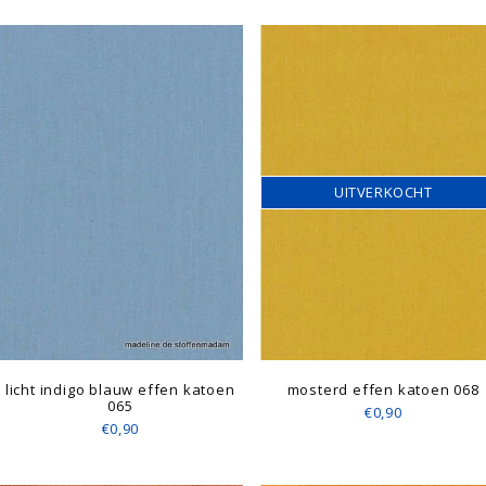
UITVERKOCHT
licht indigo blauw effen katoen
mosterd effen katoen 068
065
€0,90
€0,90