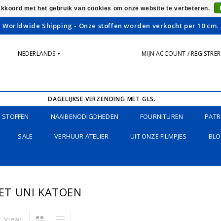
 akkoord met het gebruik van cookies om onze website te verbeteren.
Worldwide Shipping - Onze stoffen worden verkocht per 10 cm.
NEDERLANDS
MIJN ACCOUNT / REGISTRE
DAGELIJKSE VERZENDING MET GLS.
STOFFEN
NAAIBENODIGDHEDEN
FOURNITUREN
PATR
SALE
VERHUUR ATELIER
UIT ONZE FILMPJES
BLO
ET UNI KATOEN
View: