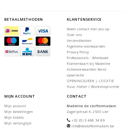
BETAALMETHODEN
KLANTENSERVICE
Neem contact met ons op
Over ons
Verzendkosten
Algemene voorwaarden
Privacy Policy
Professionals - Wholesale
Klantenkaart bij Madeline
Actievoorwaarden Kerst-
spaaractie
OPENINGSUREN | LOCATIE
Huur Atelier / Workshopruimte
MIJN ACCOUNT
CONTACT
Mijn account
Madeline de stoffenmadam
Mijn bestellingen
Zagerijstraat 4, 2500 Lier
Mijn tickets
+32 (0) 3 488 34 89
Mijn verlanglijst
info@destoffenmadam.be