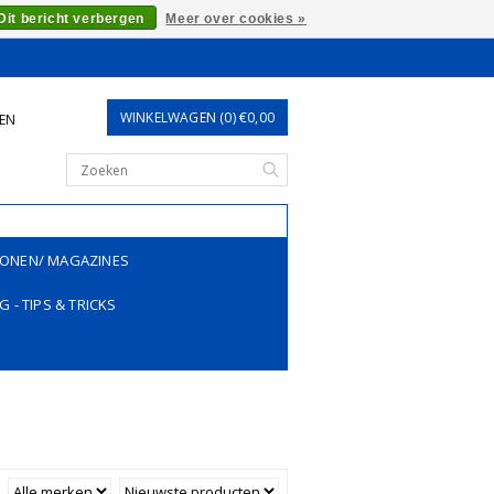
Dit bericht verbergen
Meer over cookies »
WINKELWAGEN (0) €0,00
REN
ONEN/ MAGAZINES
G - TIPS & TRICKS