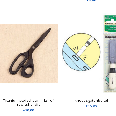
€9,90
Titanium stofschaar links- of
knoopsgatenbeitel
rechtshandig
€15,90
€30,00