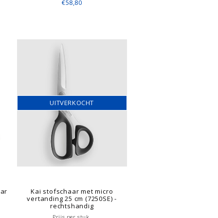
€58,80
UITVERKOCHT
aar
Kai stofschaar met micro
vertanding 25 cm (7250SE) -
rechtshandig
Prijs per stuk.