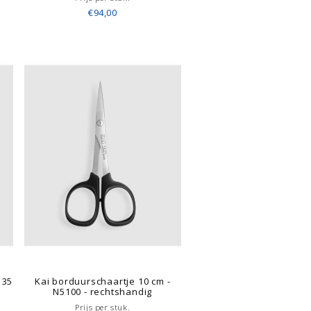
€94,00
135
Kai borduurschaartje 10 cm -
N5100 - rechtshandig
Prijs per stuk.