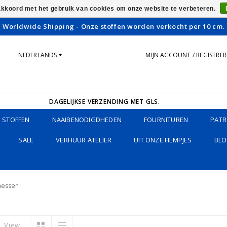
 akkoord met het gebruik van cookies om onze website te verbeteren.
Worldwide Shipping - Onze stoffen worden verkocht per 10 cm.
NEDERLANDS
MIJN ACCOUNT / REGISTRE
DAGELIJKSE VERZENDING MET GLS.
STOFFEN
NAAIBENODIGDHEDEN
FOURNITUREN
PATR
SALE
VERHUUR ATELIER
UIT ONZE FILMPJES
BLO
messen
View: