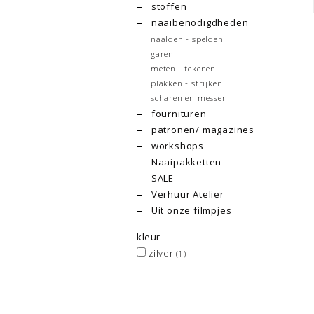
stoffen
naaibenodigdheden
naalden - spelden
garen
meten - tekenen
plakken - strijken
scharen en messen
fournituren
patronen/ magazines
workshops
Naaipakketten
SALE
Verhuur Atelier
Uit onze filmpjes
kleur
zilver
(1)