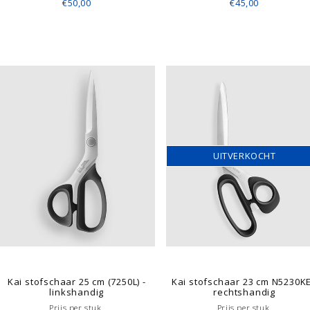
€50,00
€45,00
UITVERKOCHT
Kai stofschaar 25 cm (7250L) -
Kai stofschaar 23 cm N5230KE
linkshandig
rechtshandig
Prijs per stuk.
Prijs per stuk.