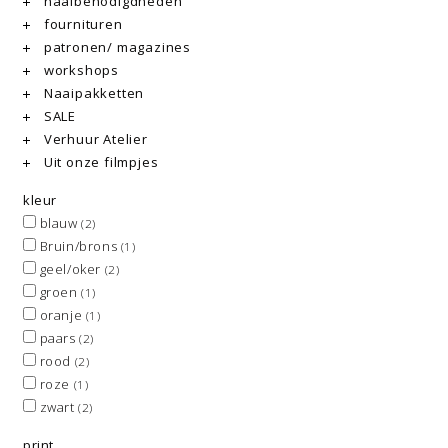
naaibenodigdheden
fournituren
patronen/ magazines
workshops
Naaipakketten
SALE
Verhuur Atelier
Uit onze filmpjes
kleur
blauw
(2)
Bruin/brons
(1)
geel/oker
(2)
groen
(1)
oranje
(1)
paars
(2)
rood
(2)
roze
(1)
zwart
(2)
print