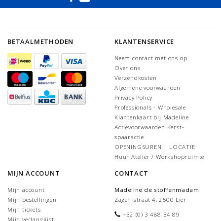
BETAALMETHODEN
KLANTENSERVICE
Neem contact met ons op
Over ons
Verzendkosten
Algemene voorwaarden
Privacy Policy
Professionals - Wholesale
Klantenkaart bij Madeline
Actievoorwaarden Kerst-
spaaractie
OPENINGSUREN | LOCATIE
Huur Atelier / Workshopruimte
MIJN ACCOUNT
CONTACT
Mijn account
Madeline de stoffenmadam
Mijn bestellingen
Zagerijstraat 4, 2500 Lier
Mijn tickets
+32 (0) 3 488 34 89
Mijn verlanglijst