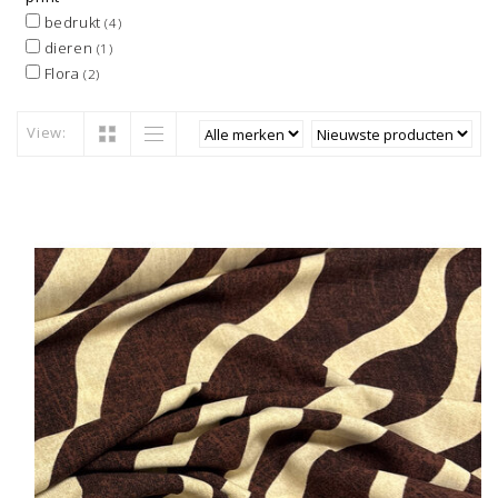
bedrukt
(4)
dieren
(1)
Flora
(2)
View: