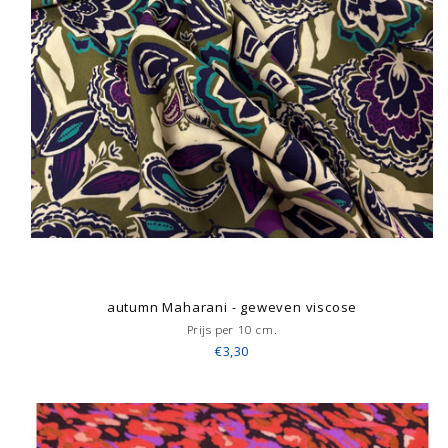
autumn Maharani - geweven viscose
Prijs per 10 cm.
€3,30