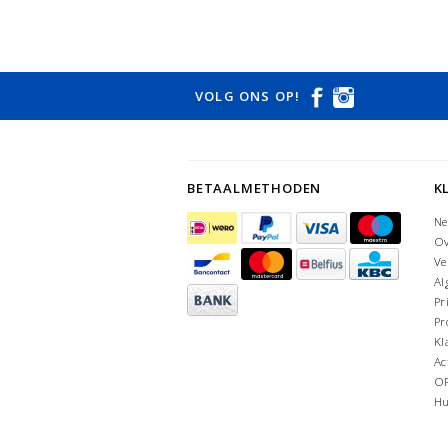
VOLG ONS OP!
BETAALMETHODEN
K
Ne
Ov
Ve
Al
Pr
Pr
Kl
Ac
O
Hu