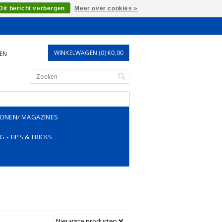
Dit bericht verbergen
Meer over cookies »
WINKELWAGEN (0) €0,00
REN
ONEN/ MAGAZINES
G - TIPS & TRICKS