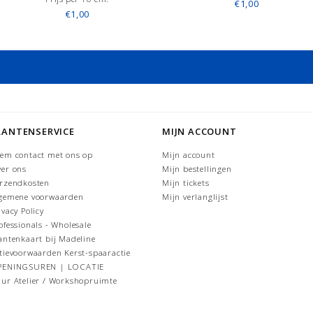
€1,00
€1,00
LANTENSERVICE
MIJN ACCOUNT
em contact met ons op
Mijn account
er ons
Mijn bestellingen
rzendkosten
Mijn tickets
gemene voorwaarden
Mijn verlanglijst
ivacy Policy
ofessionals - Wholesale
antenkaart bij Madeline
tievoorwaarden Kerst-spaaractie
PENINGSUREN | LOCATIE
ur Atelier / Workshopruimte