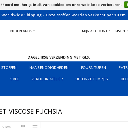
 akkoord met het gebruik van cookies om onze website te verbeteren.
Worldwide Shipping - Onze stoffen worden verkocht per 10 cm.
NEDERLANDS
MIJN ACCOUNT / REGISTRE
DAGELIJKSE VERZENDING MET GLS.
STOFFEN
NAAIBENODIGDHEDEN
FOURNITUREN
PATR
SALE
VERHUUR ATELIER
UIT ONZE FILMPJES
BLO
T VISCOSE FUCHSIA
View: