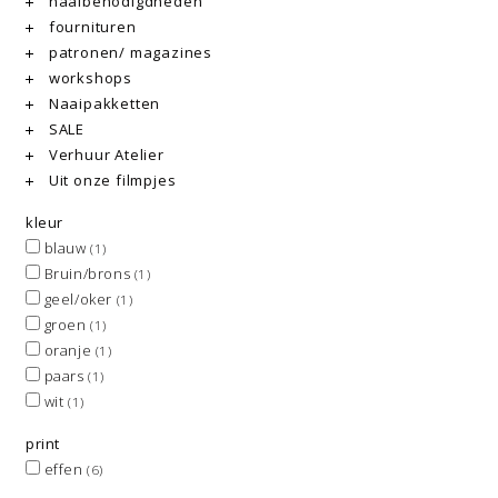
naaibenodigdheden
fournituren
patronen/ magazines
workshops
Naaipakketten
SALE
Verhuur Atelier
Uit onze filmpjes
kleur
blauw
(1)
Bruin/brons
(1)
geel/oker
(1)
groen
(1)
oranje
(1)
paars
(1)
wit
(1)
print
effen
(6)