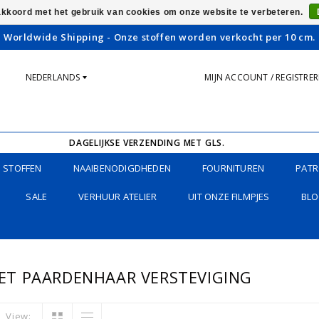
 akkoord met het gebruik van cookies om onze website te verbeteren.
Worldwide Shipping - Onze stoffen worden verkocht per 10 cm.
NEDERLANDS
MIJN ACCOUNT / REGISTRE
DAGELIJKSE VERZENDING MET GLS.
STOFFEN
NAAIBENODIGDHEDEN
FOURNITUREN
PATR
SALE
VERHUUR ATELIER
UIT ONZE FILMPJES
BLO
T PAARDENHAAR VERSTEVIGING
View: