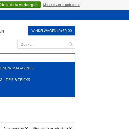
Dit bericht verbergen
Meer over cookies »
WINKELWAGEN (0) €0,00
REN
ONEN/ MAGAZINES
G - TIPS & TRICKS