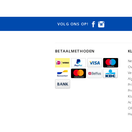
VOLG ONS OP!
BETAALMETHODEN
K
Ne
Ov
Ve
Al
Pr
Pr
Kl
Ac
O
Hu