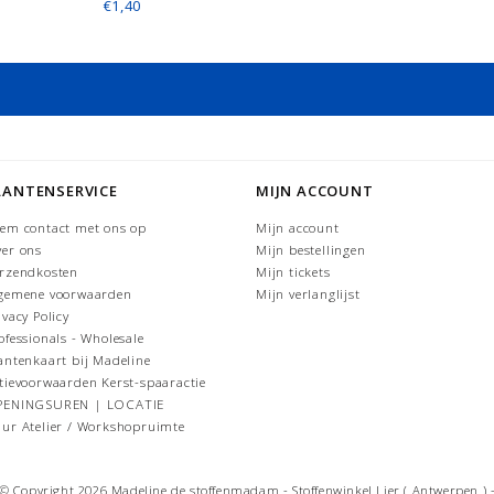
€1,40
LANTENSERVICE
MIJN ACCOUNT
em contact met ons op
Mijn account
er ons
Mijn bestellingen
rzendkosten
Mijn tickets
gemene voorwaarden
Mijn verlanglijst
ivacy Policy
ofessionals - Wholesale
antenkaart bij Madeline
tievoorwaarden Kerst-spaaractie
PENINGSUREN | LOCATIE
ur Atelier / Workshopruimte
© Copyright 2026 Madeline de stoffenmadam - Stoffenwinkel Lier ( Antwerpen ) 