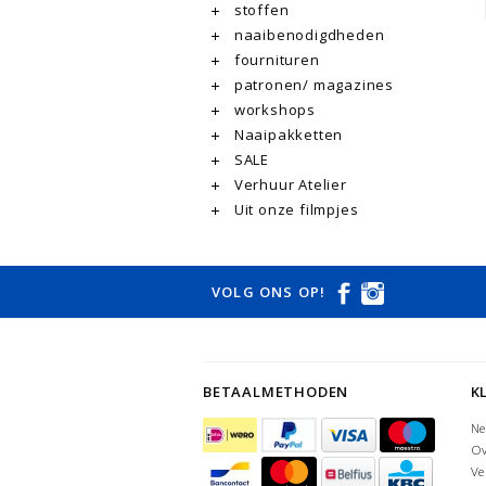
stoffen
naaibenodigdheden
fournituren
patronen/ magazines
workshops
Naaipakketten
SALE
Verhuur Atelier
Uit onze filmpjes
VOLG ONS OP!
BETAALMETHODEN
K
Ne
Ov
Ve