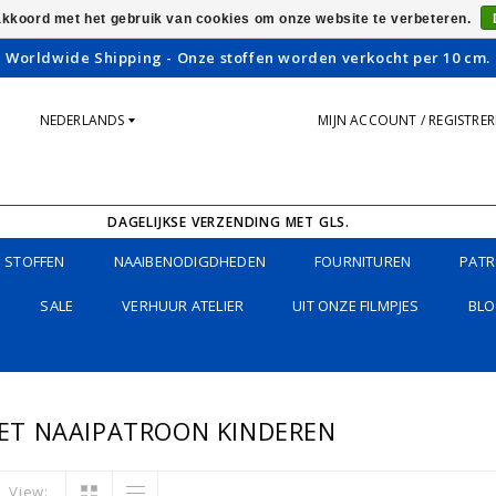
 akkoord met het gebruik van cookies om onze website te verbeteren.
Worldwide Shipping - Onze stoffen worden verkocht per 10 cm.
NEDERLANDS
MIJN ACCOUNT / REGISTRE
DAGELIJKSE VERZENDING MET GLS.
STOFFEN
NAAIBENODIGDHEDEN
FOURNITUREN
PATR
SALE
VERHUUR ATELIER
UIT ONZE FILMPJES
BLO
ET NAAIPATROON KINDEREN
View: