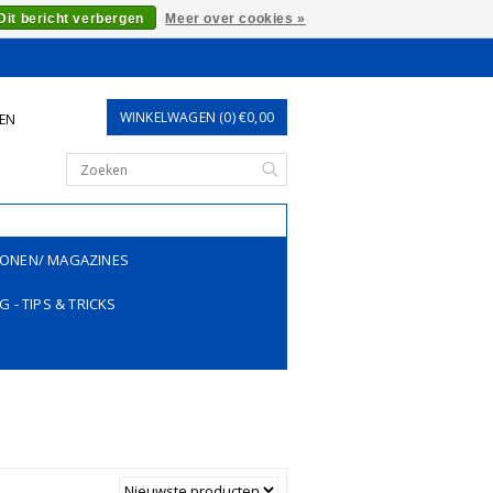
Dit bericht verbergen
Meer over cookies »
WINKELWAGEN (0) €0,00
REN
ONEN/ MAGAZINES
G - TIPS & TRICKS