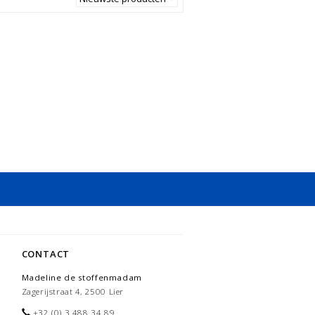
CONTACT
Madeline de stoffenmadam
Zagerijstraat 4, 2500 Lier
+32 (0) 3 488 34 89