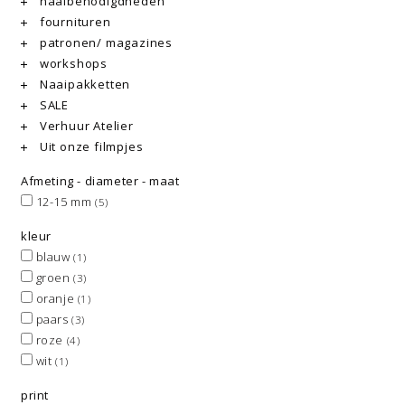
naaibenodigdheden
fournituren
patronen/ magazines
workshops
Naaipakketten
SALE
Verhuur Atelier
Uit onze filmpjes
Afmeting - diameter - maat
12-15 mm
(5)
kleur
blauw
(1)
groen
(3)
oranje
(1)
paars
(3)
roze
(4)
wit
(1)
print