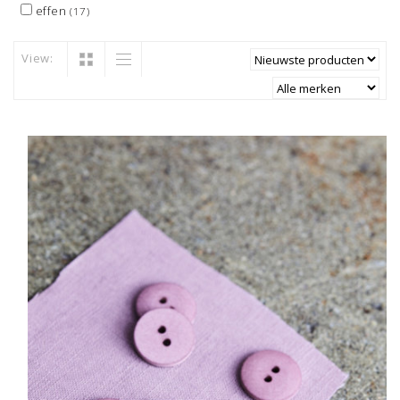
effen
(17)
View: