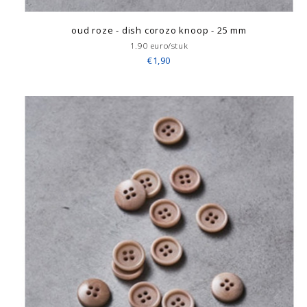
oud roze - dish corozo knoop - 25 mm
1.90 euro/stuk
€1,90