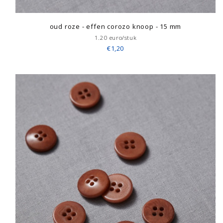
oud roze - effen corozo knoop - 15 mm
1.20 euro/stuk
€1,20