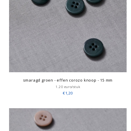
smaragd groen - effen corozo knoop - 15 mm
1.20 euro/stuk
€1,20