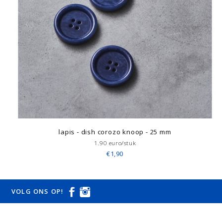
lapis - dish corozo knoop - 25 mm
1.90 euro/stuk
€1,90
VOLG ONS OP!