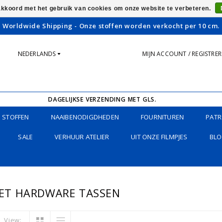
 akkoord met het gebruik van cookies om onze website te verbeteren.
Worldwide Shipping - Onze stoffen worden verkocht per 10 cm.
NEDERLANDS
MIJN ACCOUNT / REGISTRE
DAGELIJKSE VERZENDING MET GLS.
STOFFEN
NAAIBENODIGDHEDEN
FOURNITUREN
PATR
SALE
VERHUUR ATELIER
UIT ONZE FILMPJES
BLO
ET HARDWARE TASSEN
View: