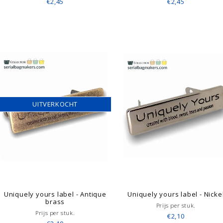
€2,45
€2,45
UITVERKOCHT
Uniquely yours label - Antique
Uniquely yours label - Nicke
brass
Prijs per stuk.
Prijs per stuk.
€2,10