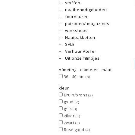
stoffen
naaibenodigdheden
fournituren
patronen/ magazines
workshops
Naaipakketten
SALE
Verhuur Atelier
Uit onze filmpjes
Afmeting - diameter - maat
36 - 40 mm
(3)
kleur
Bruin/brons
(2)
goud
(2)
grijs
(3)
zilver
(3)
zwart
(3)
Rosé goud
(4)