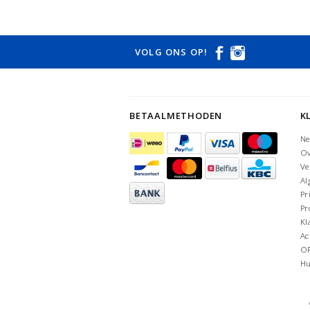
VOLG ONS OP!
BETAALMETHODEN
K
Ne
Ov
Ve
Al
Pr
Pr
Kl
Ac
O
Hu