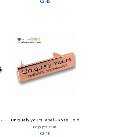
€2,45
 -
Uniquely yours label - Rose Gold
Prijs per stuk.
€2,10