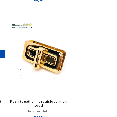
€4,50
t
Push together - draaislot antiek
goud
Prijs per stuk.
€4,50