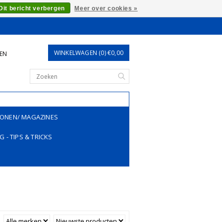
Dit bericht verbergen
Meer over cookies »
WINKELWAGEN (0) €0,00
REN
ONEN/ MAGAZINES
G - TIPS & TRICKS