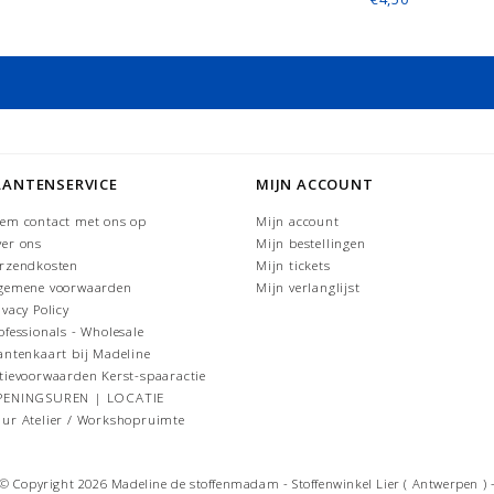
LANTENSERVICE
MIJN ACCOUNT
em contact met ons op
Mijn account
er ons
Mijn bestellingen
rzendkosten
Mijn tickets
gemene voorwaarden
Mijn verlanglijst
ivacy Policy
ofessionals - Wholesale
antenkaart bij Madeline
tievoorwaarden Kerst-spaaractie
PENINGSUREN | LOCATIE
ur Atelier / Workshopruimte
© Copyright 2026 Madeline de stoffenmadam - Stoffenwinkel Lier ( Antwerpen ) 