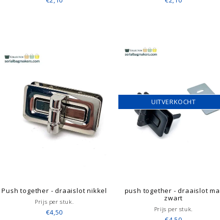
€2,10
€2,10
UITVERKOCHT
Push together - draaislot nikkel
push together - draaislot ma
zwart
Prijs per stuk.
Prijs per stuk.
€4,50
€4,50