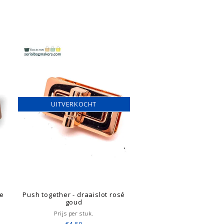
UITVERKOCHT
ue
Push together - draaislot rosé
goud
Prijs per stuk.