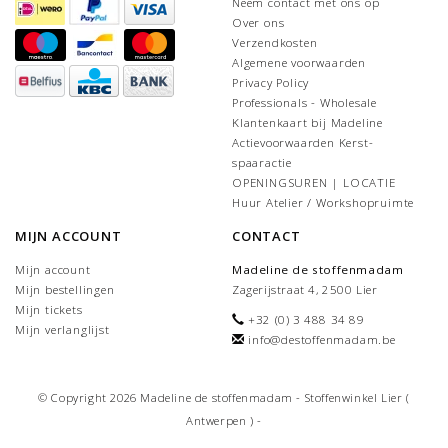
Neem contact met ons op
Over ons
Verzendkosten
Algemene voorwaarden
Privacy Policy
Professionals - Wholesale
Klantenkaart bij Madeline
Actievoorwaarden Kerst-
spaaractie
OPENINGSUREN | LOCATIE
Huur Atelier / Workshopruimte
MIJN ACCOUNT
CONTACT
Mijn account
Madeline de stoffenmadam
Mijn bestellingen
Zagerijstraat 4, 2500 Lier
Mijn tickets
+32 (0) 3 488 34 89
Mijn verlanglijst
info@destoffenmadam.be
© Copyright 2026 Madeline de stoffenmadam - Stoffenwinkel Lier (
Antwerpen ) -