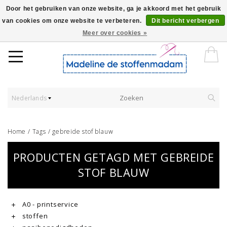
Door het gebruiken van onze website, ga je akkoord met het gebruik
van cookies om onze website te verbeteren.
Dit bericht verbergen
Worldwide Shipping - Onze stoffen worden verkocht per 10 cm.
Meer over cookies »
Nederlands
Home
/
Tags
/
gebreide stof blauw
PRODUCTEN GETAGD MET GEBREIDE
STOF BLAUW
A0 - printservice
stoffen