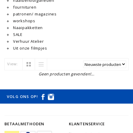
naaibenodigdheden
fournituren
patronen/ magazines
workshops
Naaipakketten
SALE
Verhuur Atelier
Uit onze filmpjes
View:
Geen producten gevonden!...
VOLG ONS OP!
BETAALMETHODEN
KLANTENSERVICE