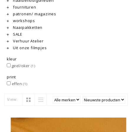
naaibenodigdheden
fournituren
patronen/ magazines
workshops
Naaipakketten
SALE
Verhuur Atelier
Uit onze filmpjes
kleur
geel/oker
(1)
print
effen
(1)
View: