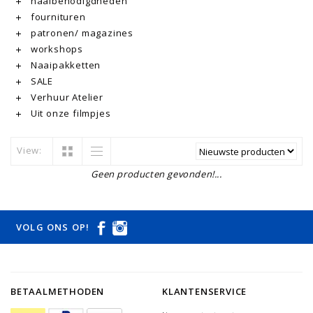
naaibenodigdheden
fournituren
patronen/ magazines
workshops
Naaipakketten
SALE
Verhuur Atelier
Uit onze filmpjes
View:
Geen producten gevonden!...
VOLG ONS OP!
BETAALMETHODEN
KLANTENSERVICE