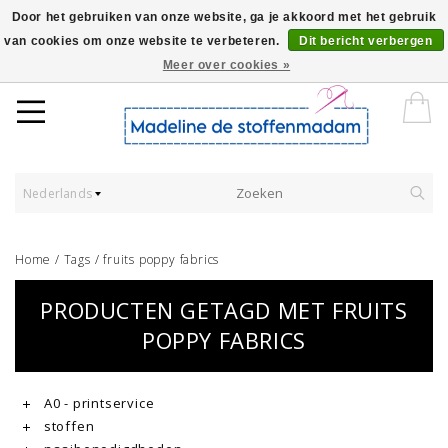
Door het gebruiken van onze website, ga je akkoord met het gebruik
van cookies om onze website te verbeteren.
Dit bericht verbergen
Worldwide Shipping - Onze stoffen worden verkocht per 10 cm.
Meer over cookies »
Nederlands
Home
/
Tags
/
fruits poppy fabrics
PRODUCTEN GETAGD MET FRUITS
POPPY FABRICS
A0 - printservice
stoffen