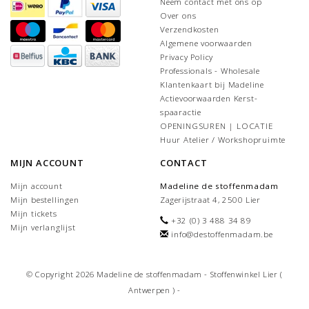
Neem contact met ons op
Over ons
Verzendkosten
Algemene voorwaarden
Privacy Policy
Professionals - Wholesale
Klantenkaart bij Madeline
Actievoorwaarden Kerst-
spaaractie
OPENINGSUREN | LOCATIE
Huur Atelier / Workshopruimte
MIJN ACCOUNT
CONTACT
Mijn account
Madeline de stoffenmadam
Mijn bestellingen
Zagerijstraat 4, 2500 Lier
Mijn tickets
+32 (0) 3 488 34 89
Mijn verlanglijst
info@destoffenmadam.be
© Copyright 2026 Madeline de stoffenmadam - Stoffenwinkel Lier (
Antwerpen ) -