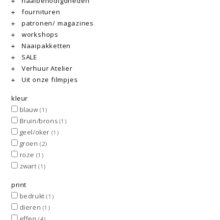
naaibenodigdheden
fournituren
patronen/ magazines
workshops
Naaipakketten
SALE
Verhuur Atelier
Uit onze filmpjes
kleur
blauw
(1)
Bruin/brons
(1)
geel/oker
(1)
groen
(2)
roze
(1)
zwart
(1)
print
bedrukt
(1)
dieren
(1)
effen
(4)