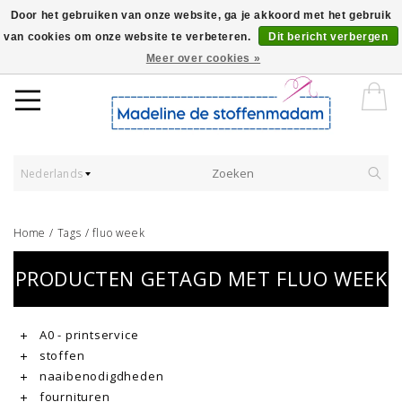
Door het gebruiken van onze website, ga je akkoord met het gebruik
van cookies om onze website te verbeteren.
Dit bericht verbergen
Worldwide Shipping - Onze stoffen worden verkocht per 10 cm.
Meer over cookies »
Nederlands
Home
/
Tags
/
fluo week
PRODUCTEN GETAGD MET FLUO WEEK
A0 - printservice
stoffen
naaibenodigdheden
fournituren