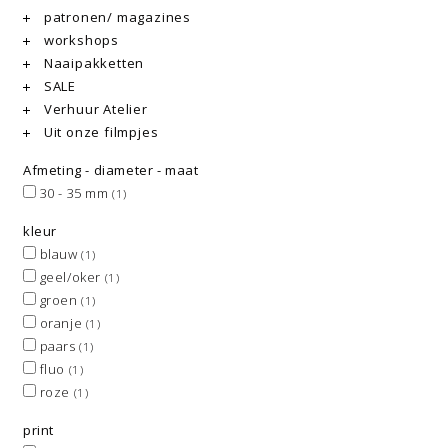
patronen/ magazines
workshops
Naaipakketten
SALE
Verhuur Atelier
Uit onze filmpjes
Afmeting - diameter - maat
30 - 35 mm
(1)
kleur
blauw
(1)
geel/oker
(1)
groen
(1)
oranje
(1)
paars
(1)
fluo
(1)
roze
(1)
print