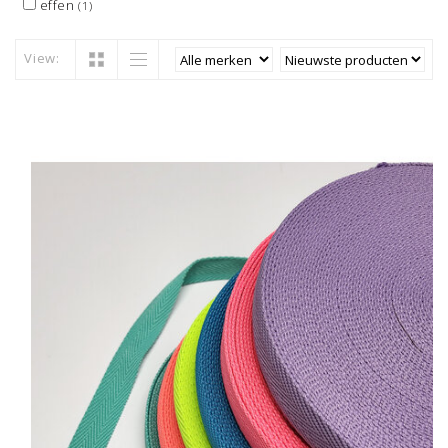
effen
(1)
View: