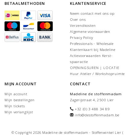
BETAALMETHODEN
KLANTENSERVICE
Neem contact met ons op
Over ons
Verzendkosten
Algemene voorwaarden
Privacy Policy
Professionals - Wholesale
Klantenkaart bij Madeline
Actievoorwaarden Kerst-
spaaractie
OPENINGSUREN | LOCATIE
Huur Atelier / Workshopruimte
MIJN ACCOUNT
CONTACT
Mijn account
Madeline de stoffenmadam
Mijn bestellingen
Zagerijstraat 4, 2500 Lier
Mijn tickets
+32 (0) 3 488 34 89
Mijn verlanglijst
info@destoffenmadam.be
© Copyright 2026 Madeline de stoffenmadam - Stoffenwinkel Lier (