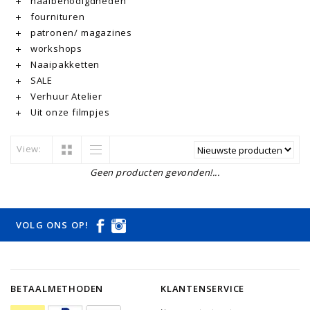
naaibenodigdheden
fournituren
patronen/ magazines
workshops
Naaipakketten
SALE
Verhuur Atelier
Uit onze filmpjes
View:
Geen producten gevonden!...
VOLG ONS OP!
BETAALMETHODEN
KLANTENSERVICE