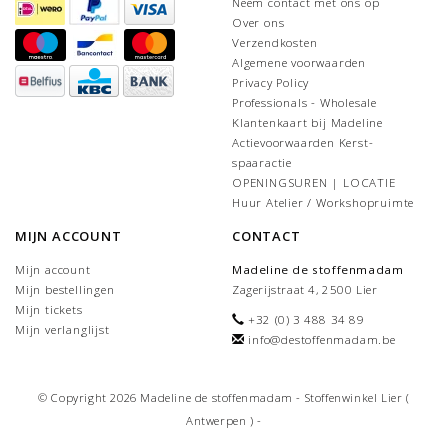
Neem contact met ons op
Over ons
Verzendkosten
Algemene voorwaarden
Privacy Policy
Professionals - Wholesale
Klantenkaart bij Madeline
Actievoorwaarden Kerst-
spaaractie
OPENINGSUREN | LOCATIE
Huur Atelier / Workshopruimte
MIJN ACCOUNT
CONTACT
Mijn account
Madeline de stoffenmadam
Mijn bestellingen
Zagerijstraat 4, 2500 Lier
Mijn tickets
+32 (0) 3 488 34 89
Mijn verlanglijst
info@destoffenmadam.be
© Copyright 2026 Madeline de stoffenmadam - Stoffenwinkel Lier (
Antwerpen ) -