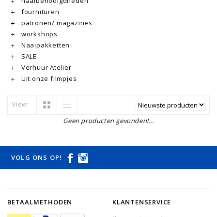
naaibenodigdheden
fournituren
patronen/ magazines
workshops
Naaipakketten
SALE
Verhuur Atelier
Uit onze filmpjes
View:
Geen producten gevonden!...
VOLG ONS OP!
BETAALMETHODEN
KLANTENSERVICE