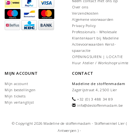
Neem contact met ons op
Over ons
Verzendkosten
Algemene voorwaarden
Privacy Policy
Professionals - Wholesale
Klantenkaart bij Madeline
Actievoorwaarden Kerst-
spaaractie
OPENINGSUREN | LOCATIE
Huur Atelier / Workshopruimte
MIJN ACCOUNT
CONTACT
Mijn account
Madeline de stoffenmadam
Mijn bestellingen
Zagerijstraat 4, 2500 Lier
Mijn tickets
+32 (0) 3 488 34 89
Mijn verlanglijst
info@destoffenmadam.be
© Copyright 2026 Madeline de stoffenmadam - Stoffenwinkel Lier (
Antwerpen ) -