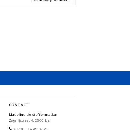
CONTACT
Madeline de stoffenmadam
Zagerijstraat 4, 2500 Lier
+32 (0) 3 488 34 89