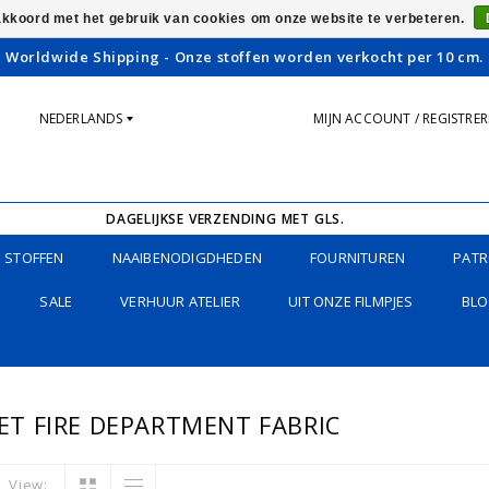
 akkoord met het gebruik van cookies om onze website te verbeteren.
Worldwide Shipping - Onze stoffen worden verkocht per 10 cm.
NEDERLANDS
MIJN ACCOUNT / REGISTRE
DAGELIJKSE VERZENDING MET GLS.
STOFFEN
NAAIBENODIGDHEDEN
FOURNITUREN
PATR
SALE
VERHUUR ATELIER
UIT ONZE FILMPJES
BLO
T FIRE DEPARTMENT FABRIC
View: