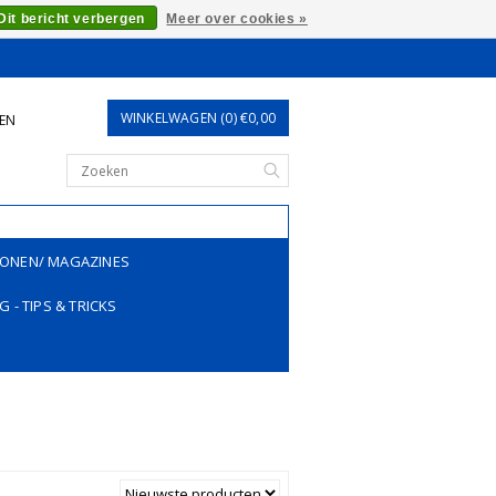
Dit bericht verbergen
Meer over cookies »
WINKELWAGEN (0) €0,00
REN
ONEN/ MAGAZINES
G - TIPS & TRICKS