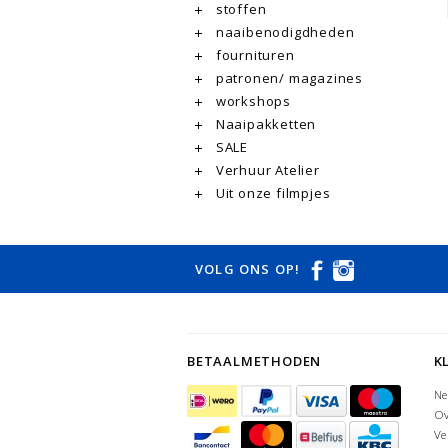
stoffen
naaibenodigdheden
fournituren
patronen/ magazines
workshops
Naaipakketten
SALE
Verhuur Atelier
Uit onze filmpjes
VOLG ONS OP!
BETAALMETHODEN
K
Ne
Ov
Ve