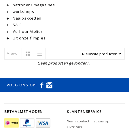
patronen/ magazines
workshops
Naaipakketten
SALE
Verhuur Atelier
Uit onze filmpjes
View:
Geen producten gevonden!...
VOLG ONS OP!
BETAALMETHODEN
KLANTENSERVICE
Neem contact met ons op
Over ons