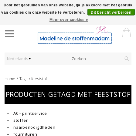
Door het gebruiken van onze website, ga je akkoord met het gebruik
van cookies om onze website te verbeteren.
Dit bericht verbergen
Worldwide Shipping - Onze stoffen worden verkocht per 10 cm.
Meer over cookies »
Nederlands
Home
/
Tags
/
feeststof
PRODUCTEN GETAGD MET FEESTSTOF
A0 - printservice
stoffen
naaibenodigdheden
fournituren