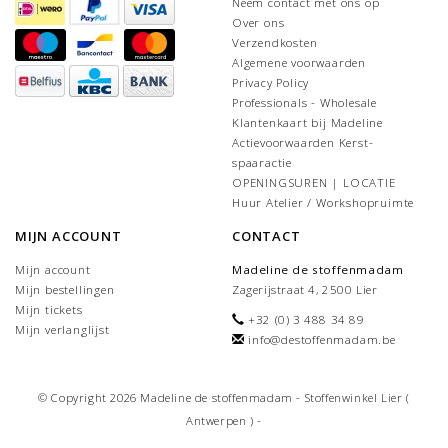
Neem contact met ons op
Over ons
Verzendkosten
Algemene voorwaarden
Privacy Policy
Professionals - Wholesale
Klantenkaart bij Madeline
Actievoorwaarden Kerst-
spaaractie
OPENINGSUREN | LOCATIE
Huur Atelier / Workshopruimte
MIJN ACCOUNT
CONTACT
Mijn account
Madeline de stoffenmadam
Mijn bestellingen
Zagerijstraat 4, 2500 Lier
Mijn tickets
+32 (0) 3 488 34 89
Mijn verlanglijst
info@destoffenmadam.be
© Copyright 2026 Madeline de stoffenmadam - Stoffenwinkel Lier (
Antwerpen ) -