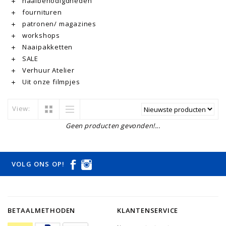
naaibenodigdheden
fournituren
patronen/ magazines
workshops
Naaipakketten
SALE
Verhuur Atelier
Uit onze filmpjes
View:
Geen producten gevonden!...
VOLG ONS OP!
BETAALMETHODEN
KLANTENSERVICE