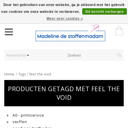
Door het gebruiken van onze website, ga je akkoord met het gebruik
van cookies om onze website te verbeteren.
Dit bericht verbergen
Worldwide Shipping - Onze stoffen worden verkocht per 10 cm.
Meer over cookies »
Nederlands
Home
/
Tags
/
feel the void
PRODUCTEN GETAGD MET FEEL THE
VOID
A0 - printservice
stoffen