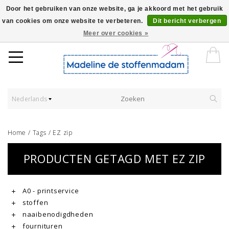
Door het gebruiken van onze website, ga je akkoord met het gebruik
van cookies om onze website te verbeteren.
Dit bericht verbergen
Worldwide Shipping - Onze stoffen worden verkocht per 10 cm.
Meer over cookies »
Nederlands
Home
/
Tags
/
EZ zip
PRODUCTEN GETAGD MET EZ ZIP
A0 - printservice
stoffen
naaibenodigdheden
fournituren