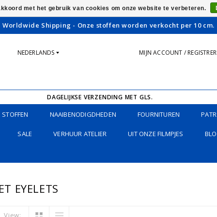
 akkoord met het gebruik van cookies om onze website te verbeteren.
Worldwide Shipping - Onze stoffen worden verkocht per 10 cm.
NEDERLANDS
MIJN ACCOUNT / REGISTRE
DAGELIJKSE VERZENDING MET GLS.
STOFFEN
NAAIBENODIGDHEDEN
FOURNITUREN
PATR
SALE
VERHUUR ATELIER
UIT ONZE FILMPJES
BLO
T EYELETS
View: