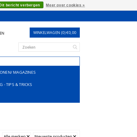
Dit bericht verbergen
Meer over cookies »
WINKELWAGEN (0) €0,00
REN
ONEN/ MAGAZINES
G - TIPS & TRICKS