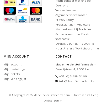
Neem contact met ons op
Over ons
Verzendkosten
Algemene voorwaarden
Privacy Policy
Professionals - Wholesale
Klantenkaart bij Madeline
Actievoorwaarden Kerst-
spaaractie
OPENINGSUREN | LOCATIE
Huur Atelier / Workshopruimte
MIJN ACCOUNT
CONTACT
Mijn account
Madeline de stoffenmadam
Mijn bestellingen
Zagerijstraat 4, 2500 Lier
Mijn tickets
+32 (0) 3 488 34 89
Mijn verlanglijst
info@destoffenmadam.be
© Copyright 2026 Madeline de stoffenmadam - Stoffenwinkel Lier (
Antwerpen ) -