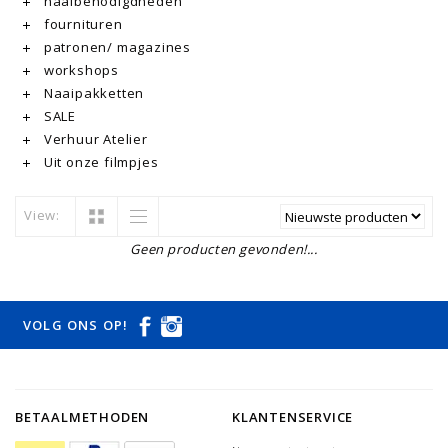
naaibenodigdheden
fournituren
patronen/ magazines
workshops
Naaipakketten
SALE
Verhuur Atelier
Uit onze filmpjes
View:
Geen producten gevonden!...
VOLG ONS OP!
BETAALMETHODEN
KLANTENSERVICE