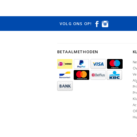
VOLG ONS OP!
BETAALMETHODEN
K
Ne
Ov
Ve
Al
Pr
Pr
Kl
Ac
O
Hu