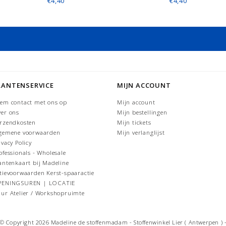
€4,40
€4,40
LANTENSERVICE
MIJN ACCOUNT
em contact met ons op
Mijn account
er ons
Mijn bestellingen
rzendkosten
Mijn tickets
gemene voorwaarden
Mijn verlanglijst
ivacy Policy
ofessionals - Wholesale
antenkaart bij Madeline
tievoorwaarden Kerst-spaaractie
PENINGSUREN | LOCATIE
ur Atelier / Workshopruimte
© Copyright 2026 Madeline de stoffenmadam - Stoffenwinkel Lier ( Antwerpen ) 