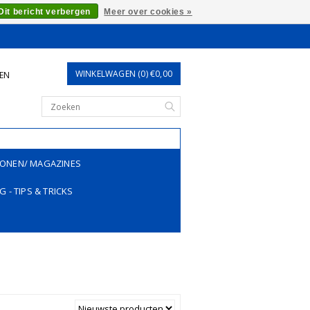
Dit bericht verbergen
Meer over cookies »
WINKELWAGEN (0) €0,00
REN
ONEN/ MAGAZINES
G - TIPS & TRICKS