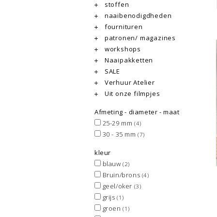
stoffen
naaibenodigdheden
fournituren
patronen/ magazines
workshops
Naaipakketten
SALE
Verhuur Atelier
Uit onze filmpjes
Afmeting - diameter - maat
25-29 mm
(4)
30 - 35 mm
(7)
kleur
blauw
(2)
Bruin/brons
(4)
geel/oker
(3)
grijs
(1)
groen
(1)