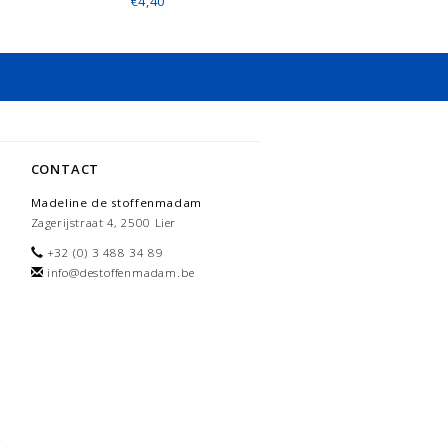
€4,40
CONTACT
Madeline de stoffenmadam
Zagerijstraat 4, 2500 Lier
+32 (0) 3 488 34 89
info@destoffenmadam.be
-