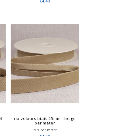
€4,40
el
rib velours biais 25mm - beige
per meter
Prijs per meter.