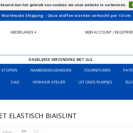
 akkoord met het gebruik van cookies om onze website te verbeteren.
Worldwide Shipping - Onze stoffen worden verkocht per 10 cm.
NEDERLANDS
MIJN ACCOUNT / REGISTRE
DAGELIJKSE VERZENDING MET GLS.
STOFFEN
NAAIBENODIGDHEDEN
FOURNITUREN
PATR
SALE
VERHUUR ATELIER
UIT ONZE FILMPJES
BLO
 ELASTISCH BIAISLINT
View: