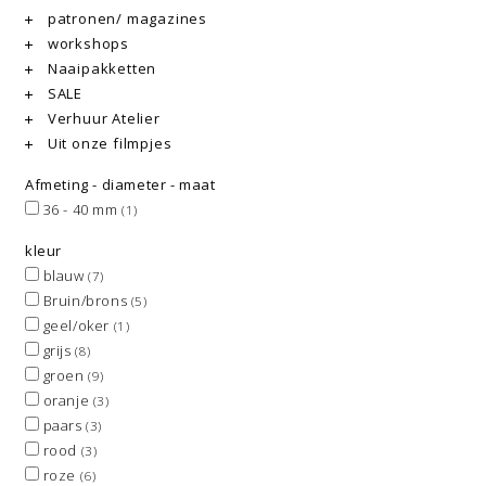
patronen/ magazines
workshops
Naaipakketten
SALE
Verhuur Atelier
Uit onze filmpjes
Afmeting - diameter - maat
36 - 40 mm
(1)
kleur
blauw
(7)
Bruin/brons
(5)
geel/oker
(1)
grijs
(8)
groen
(9)
oranje
(3)
paars
(3)
rood
(3)
roze
(6)