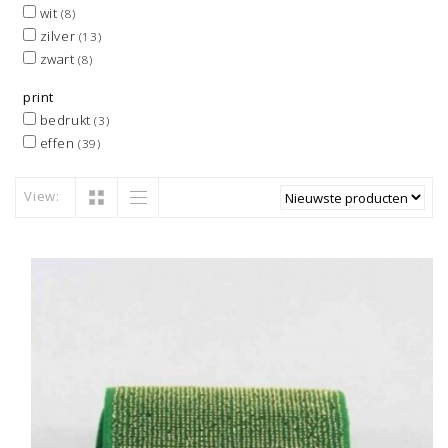
wit
(8)
zilver
(13)
zwart
(8)
print
bedrukt
(3)
effen
(39)
View: