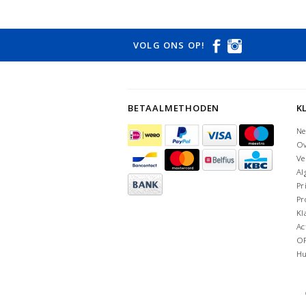
VOLG ONS OP!
BETAALMETHODEN
K
Ne
Ov
Ve
Al
Pr
Pr
Kl
Ac
O
Hu