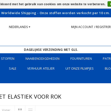
 akkoord met het gebruik van cookies om onze website te verbeteren.
Worldwide Shipping - Onze stoffen worden verkocht per 10 cm.
NEDERLANDS
MIJN ACCOUNT / REGISTRE
DAGELIJKSE VERZENDING MET GLS.
STOFFEN
NAAIBENODIGDHEDEN
FOURNITUREN
PATR
SALE
VERHUUR ATELIER
UIT ONZE FILMPJES
BLO
T ELASTIEK VOOR ROK
View: