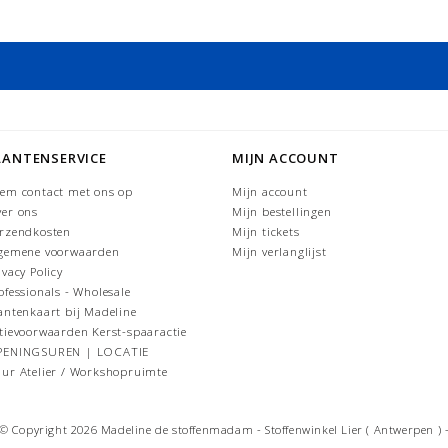
LANTENSERVICE
MIJN ACCOUNT
em contact met ons op
Mijn account
er ons
Mijn bestellingen
rzendkosten
Mijn tickets
gemene voorwaarden
Mijn verlanglijst
ivacy Policy
ofessionals - Wholesale
antenkaart bij Madeline
tievoorwaarden Kerst-spaaractie
PENINGSUREN | LOCATIE
ur Atelier / Workshopruimte
© Copyright 2026 Madeline de stoffenmadam - Stoffenwinkel Lier ( Antwerpen ) 