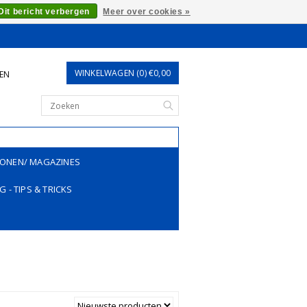
Dit bericht verbergen
Meer over cookies »
WINKELWAGEN (0) €0,00
REN
ONEN/ MAGAZINES
G - TIPS & TRICKS