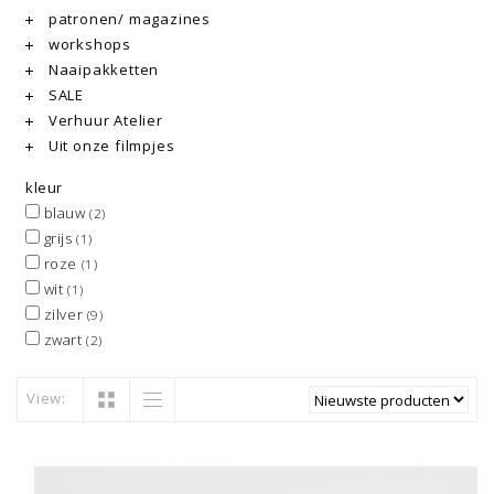
patronen/ magazines
workshops
Naaipakketten
SALE
Verhuur Atelier
Uit onze filmpjes
kleur
blauw
(2)
grijs
(1)
roze
(1)
wit
(1)
zilver
(9)
zwart
(2)
View: