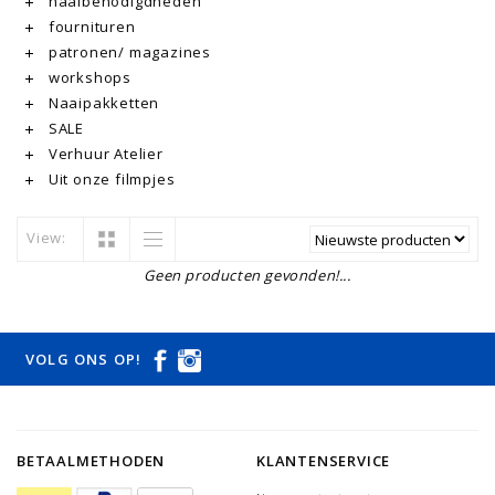
naaibenodigdheden
fournituren
patronen/ magazines
workshops
Naaipakketten
SALE
Verhuur Atelier
Uit onze filmpjes
View:
Geen producten gevonden!...
VOLG ONS OP!
BETAALMETHODEN
KLANTENSERVICE