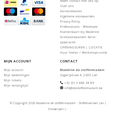
Neem contact met ons op
Over ons
Verzendkosten
Algemene voorwaarden
Privacy Policy
Professionals - Wholesale
Klantenkaart bij Madeline
Actievoorwaarden Kerst-
spaaractie
OPENINGSUREN | LOCATIE
Huur Atelier / Workshopruimte
MIJN ACCOUNT
CONTACT
Mijn account
Madeline de stoffenmadam
Mijn bestellingen
Zagerijstraat 4, 2500 Lier
Mijn tickets
+32 (0) 3 488 34 89
Mijn verlanglijst
info@destoffenmadam.be
© Copyright 2026 Madeline de stoffenmadam - Stoffenwinkel Lier (
Antwerpen ) -