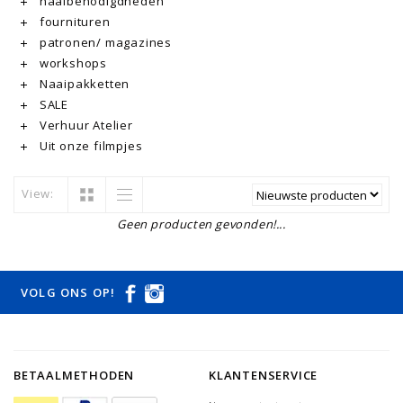
naaibenodigdheden
fournituren
patronen/ magazines
workshops
Naaipakketten
SALE
Verhuur Atelier
Uit onze filmpjes
View:
Geen producten gevonden!...
VOLG ONS OP!
BETAALMETHODEN
KLANTENSERVICE