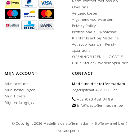
Neem contact met ons op
Over ons
Verzendkosten
Algemene voorwaarden
Privacy Policy
Professionals - Wholesale
Klantenkaart bij Madeline
Actievoorwaarden Kerst-
spaaractie
OPENINGSUREN | LOCATIE
Huur Atelier / Workshopruimte
MIJN ACCOUNT
CONTACT
Mijn account
Madeline de stoffenmadam
Mijn bestellingen
Zagerijstraat 4, 2500 Lier
Mijn tickets
+32 (0) 3 488 34 89
Mijn verlanglijst
info@destoffenmadam.be
© Copyright 2026 Madeline de stoffenmadam - Stoffenwinkel Lier (
Antwerpen ) -