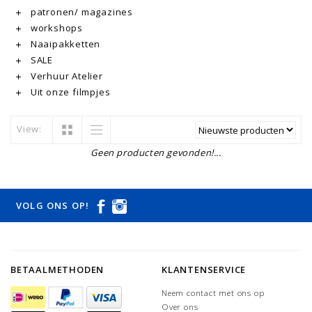
patronen/ magazines
workshops
Naaipakketten
SALE
Verhuur Atelier
Uit onze filmpjes
View:
Geen producten gevonden!...
VOLG ONS OP!
BETAALMETHODEN
KLANTENSERVICE
Neem contact met ons op
Over ons