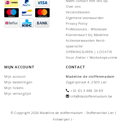
Neem contact met ons op
Over ons
Verzendkosten
Algemene voorwaarden
Privacy Policy
Professionals - Wholesale
Klantenkaart bij Madeline
Actievoorwaarden Kerst-
spaaractie
OPENINGSUREN | LOCATIE
Huur Atelier / Workshopruimte
MIJN ACCOUNT
CONTACT
Mijn account
Madeline de stoffenmadam
Mijn bestellingen
Zagerijstraat 4, 2500 Lier
Mijn tickets
+32 (0) 3 488 34 89
Mijn verlanglijst
info@destoffenmadam.be
© Copyright 2026 Madeline de stoffenmadam - Stoffenwinkel Lier (
Antwerpen ) -