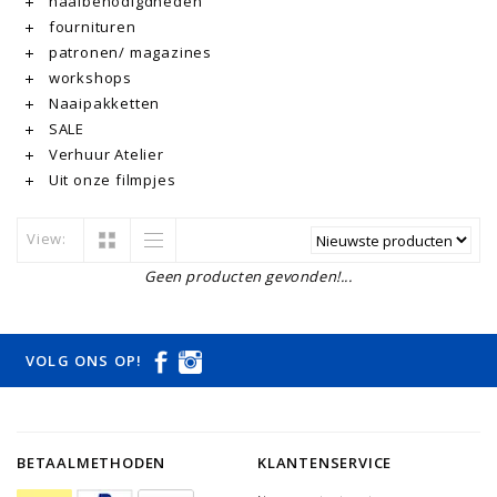
naaibenodigdheden
fournituren
patronen/ magazines
workshops
Naaipakketten
SALE
Verhuur Atelier
Uit onze filmpjes
View:
Geen producten gevonden!...
VOLG ONS OP!
BETAALMETHODEN
KLANTENSERVICE