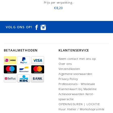
Prijs per verpakking.
€8,20
VOLG ONS OP!
BETAALMETHODEN
KLANTENSERVICE
Neem contact met ons op
Over ons
Verzendkosten
Algemene voorwaarden
Privacy Policy
Professionals - Wholesale
Klantenkaart bij Madeline
Actievoorwaarden Kerst-
spaaractie
OPENINGSUREN | LOCATIE
Huur Atelier / Workshopruimte