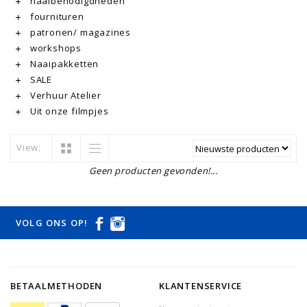
naaibenodigdheden
fournituren
patronen/ magazines
workshops
Naaipakketten
SALE
Verhuur Atelier
Uit onze filmpjes
View:
Geen producten gevonden!...
VOLG ONS OP!
BETAALMETHODEN
KLANTENSERVICE