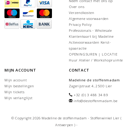
Neem contact met ons op
Over ons
Verzendkosten
Algemene voorwaarden
Privacy Policy
Professionals - Wholesale
Klantenkaart bij Madeline
Actievoorwaarden Kerst-
spaaractie
OPENINGSUREN | LOCATIE
Huur Atelier / Workshopruimte
MIJN ACCOUNT
CONTACT
Mijn account
Madeline de stoffenmadam
Mijn bestellingen
Zagerijstraat 4, 2500 Lier
Mijn tickets
+32 (0) 3 488 34 89
Mijn verlanglijst
info@destoffenmadam.be
© Copyright 2026 Madeline de stoffenmadam - Stoffenwinkel Lier (
Antwerpen ) -