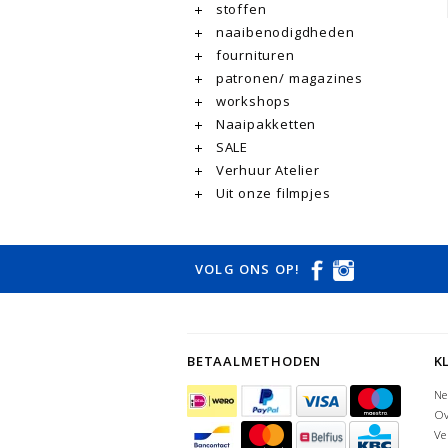
stoffen
naaibenodigdheden
fournituren
patronen/ magazines
workshops
Naaipakketten
SALE
Verhuur Atelier
Uit onze filmpjes
VOLG ONS OP!
BETAALMETHODEN
K
Ne
Ov
Ve