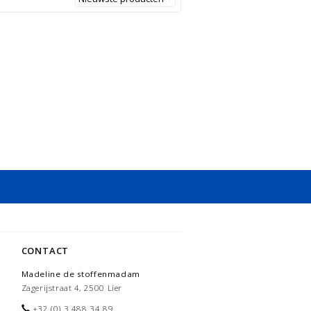
CONTACT
Madeline de stoffenmadam
Zagerijstraat 4, 2500 Lier
+32 (0) 3 488 34 89