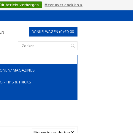
Dit bericht verbergen
Meer over cookies »
WINKELWAGEN (0) €0,00
REN
ONEN/ MAGAZINES
G - TIPS & TRICKS