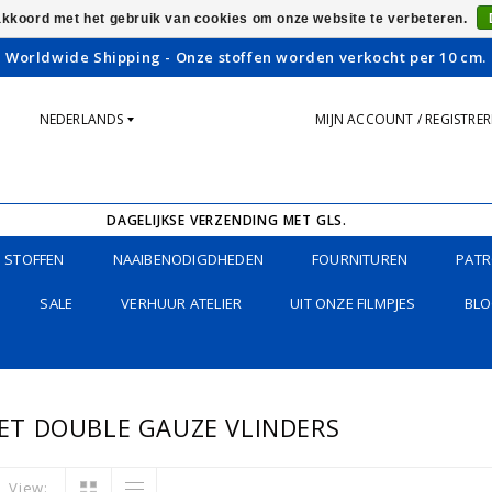
 akkoord met het gebruik van cookies om onze website te verbeteren.
Worldwide Shipping - Onze stoffen worden verkocht per 10 cm.
NEDERLANDS
MIJN ACCOUNT / REGISTRE
DAGELIJKSE VERZENDING MET GLS.
STOFFEN
NAAIBENODIGDHEDEN
FOURNITUREN
PATR
SALE
VERHUUR ATELIER
UIT ONZE FILMPJES
BLO
T DOUBLE GAUZE VLINDERS
View: