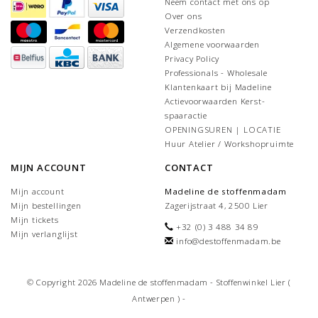
Neem contact met ons op
Over ons
Verzendkosten
Algemene voorwaarden
Privacy Policy
Professionals - Wholesale
Klantenkaart bij Madeline
Actievoorwaarden Kerst-
spaaractie
OPENINGSUREN | LOCATIE
Huur Atelier / Workshopruimte
MIJN ACCOUNT
CONTACT
Mijn account
Madeline de stoffenmadam
Mijn bestellingen
Zagerijstraat 4, 2500 Lier
Mijn tickets
+32 (0) 3 488 34 89
Mijn verlanglijst
info@destoffenmadam.be
© Copyright 2026 Madeline de stoffenmadam - Stoffenwinkel Lier (
Antwerpen ) -