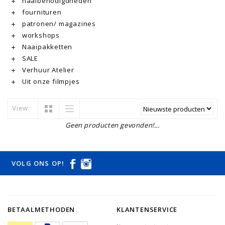
naaibenodigdheden
fournituren
patronen/ magazines
workshops
Naaipakketten
SALE
Verhuur Atelier
Uit onze filmpjes
View:
Geen producten gevonden!...
VOLG ONS OP!
BETAALMETHODEN
KLANTENSERVICE