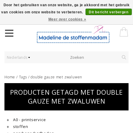
Door het gebruiken van onze website, ga je akkoord met het gebruik
van cookies om onze website te verbeteren.
Dit bericht verbergen
Worldwide Shipping - Onze stoffen worden verkocht per 10 cm.
Meer over cookies »
Nederlands
Home
/
Tags
/
double gauze met zwaluwen
PRODUCTEN GETAGD MET DOUBLE
GAUZE MET ZWALUWEN
A0 - printservice
stoffen