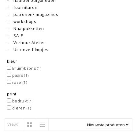
naaibenodigdheden
fournituren
patronen/ magazines
workshops
Naaipakketten
SALE
Verhuur Atelier
Uit onze filmpjes
kleur
Bruin/brons
(1)
paars
(1)
roze
(1)
print
bedrukt
(1)
dieren
(1)
View: