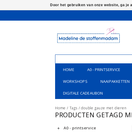
Door het gebruiken van onze website, ga je
HOME
A0 - PRINTSERVICE
WORKSHOPS
NAAIPAKKETTEN
DIGITALE CADEAUBON
Home
/
Tags
/
double gauze met dieren
PRODUCTEN GETAGD ME
A0 - printservice