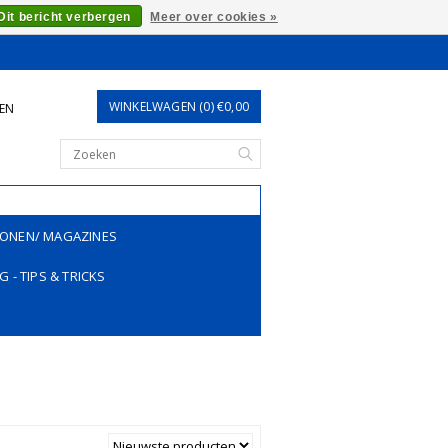
Dit bericht verbergen
Meer over cookies »
WINKELWAGEN (0) €0,00
REN
ONEN/ MAGAZINES
G - TIPS & TRICKS