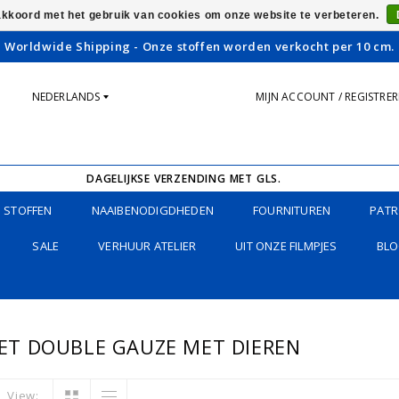
 akkoord met het gebruik van cookies om onze website te verbeteren.
Worldwide Shipping - Onze stoffen worden verkocht per 10 cm.
NEDERLANDS
MIJN ACCOUNT / REGISTRE
DAGELIJKSE VERZENDING MET GLS.
STOFFEN
NAAIBENODIGDHEDEN
FOURNITUREN
PATR
SALE
VERHUUR ATELIER
UIT ONZE FILMPJES
BLO
T DOUBLE GAUZE MET DIEREN
View: