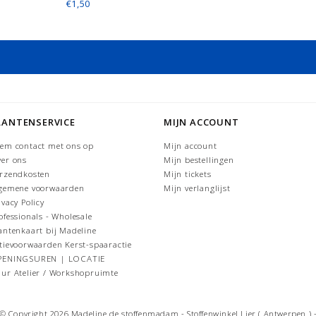
€1,50
LANTENSERVICE
MIJN ACCOUNT
em contact met ons op
Mijn account
er ons
Mijn bestellingen
rzendkosten
Mijn tickets
gemene voorwaarden
Mijn verlanglijst
ivacy Policy
ofessionals - Wholesale
antenkaart bij Madeline
tievoorwaarden Kerst-spaaractie
PENINGSUREN | LOCATIE
ur Atelier / Workshopruimte
© Copyright 2026 Madeline de stoffenmadam - Stoffenwinkel Lier ( Antwerpen ) 