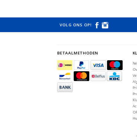
VOLG ONS OP!
BETAALMETHODEN
K
Ne
Ov
Ve
Al
Pr
Pr
Kl
Ac
O
Hu