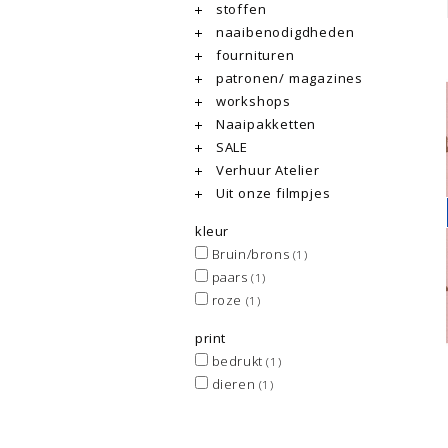
stoffen
naaibenodigdheden
fournituren
patronen/ magazines
workshops
Naaipakketten
SALE
Verhuur Atelier
Uit onze filmpjes
kleur
Bruin/brons
(1)
paars
(1)
roze
(1)
print
bedrukt
(1)
dieren
(1)