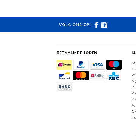
VOLG ONS OP!
BETAALMETHODEN
K
Ne
Ov
Ve
Al
Pr
Pr
Kl
Ac
O
Hu