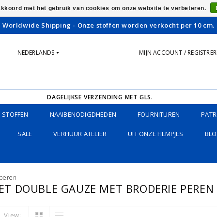
 akkoord met het gebruik van cookies om onze website te verbeteren.
Worldwide Shipping - Onze stoffen worden verkocht per 10 cm.
NEDERLANDS
MIJN ACCOUNT / REGISTRE
DAGELIJKSE VERZENDING MET GLS.
STOFFEN
NAAIBENODIGDHEDEN
FOURNITUREN
PATR
SALE
VERHUUR ATELIER
UIT ONZE FILMPJES
BLO
 peren
T DOUBLE GAUZE MET BRODERIE PEREN
View: