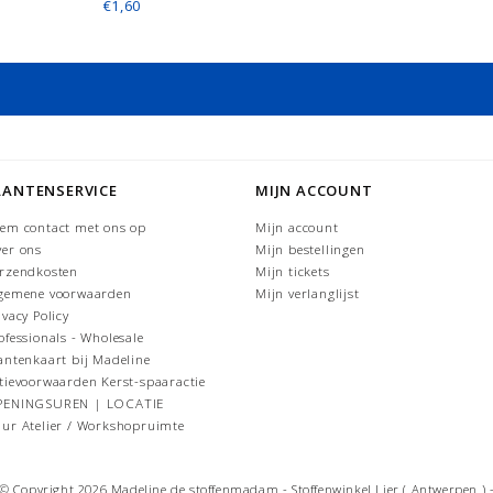
€1,60
LANTENSERVICE
MIJN ACCOUNT
em contact met ons op
Mijn account
er ons
Mijn bestellingen
rzendkosten
Mijn tickets
gemene voorwaarden
Mijn verlanglijst
ivacy Policy
ofessionals - Wholesale
antenkaart bij Madeline
tievoorwaarden Kerst-spaaractie
PENINGSUREN | LOCATIE
ur Atelier / Workshopruimte
© Copyright 2026 Madeline de stoffenmadam - Stoffenwinkel Lier ( Antwerpen ) 