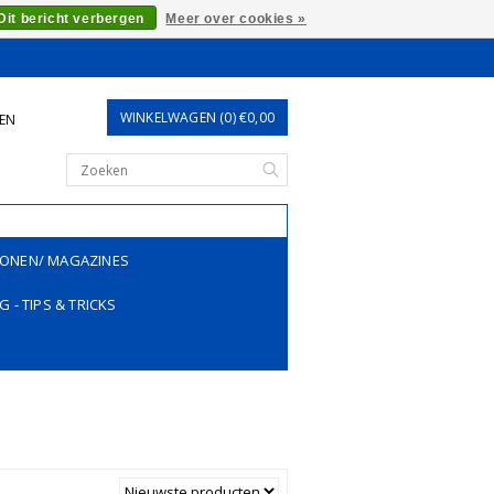
Dit bericht verbergen
Meer over cookies »
WINKELWAGEN (0) €0,00
REN
ONEN/ MAGAZINES
G - TIPS & TRICKS