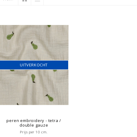
UITVERKOCHT
peren embroidery - tetra /
double gauze
Prijs per 10 cm.