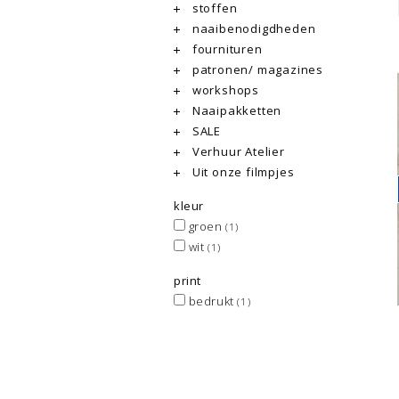
stoffen
naaibenodigdheden
fournituren
patronen/ magazines
workshops
Naaipakketten
SALE
Verhuur Atelier
Uit onze filmpjes
kleur
groen
(1)
wit
(1)
print
bedrukt
(1)