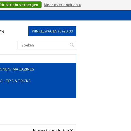
Dit bericht verbergen
Meer over cookies »
WINKELWAGEN (0) €0,00
REN
ONEN/ MAGAZINES
G - TIPS & TRICKS