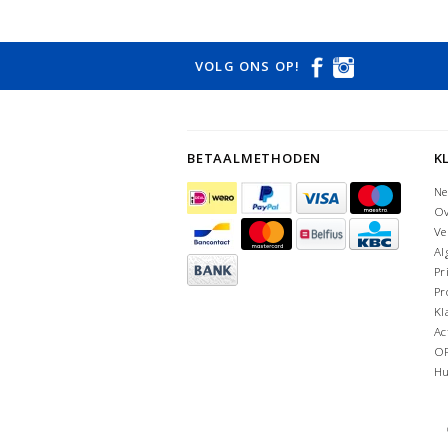
VOLG ONS OP!
BETAALMETHODEN
K
Ne
Ov
Ve
Al
Pr
Pr
Kl
Ac
O
Hu