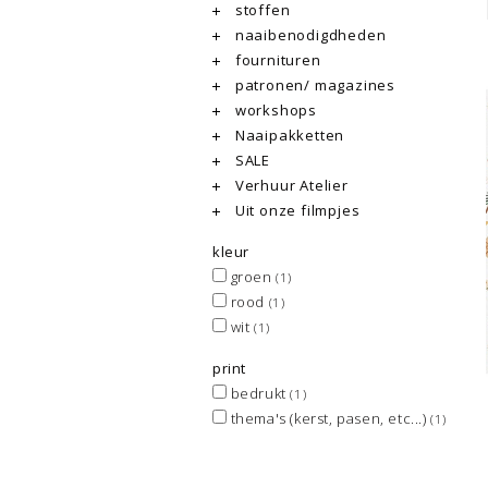
stoffen
naaibenodigdheden
fournituren
patronen/ magazines
workshops
Naaipakketten
SALE
Verhuur Atelier
Uit onze filmpjes
kleur
groen
(1)
rood
(1)
wit
(1)
print
bedrukt
(1)
thema's (kerst, pasen, etc...)
(1)