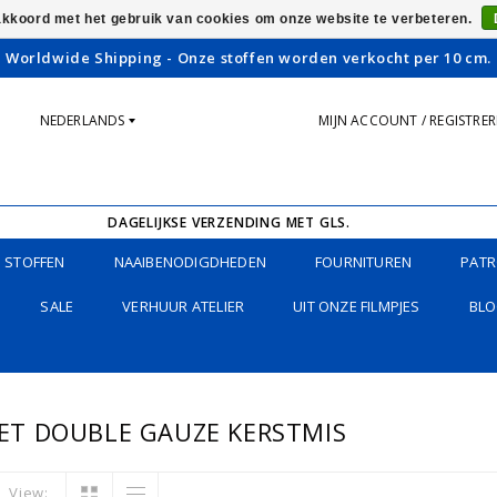
 akkoord met het gebruik van cookies om onze website te verbeteren.
Worldwide Shipping - Onze stoffen worden verkocht per 10 cm.
NEDERLANDS
MIJN ACCOUNT / REGISTRE
DAGELIJKSE VERZENDING MET GLS.
STOFFEN
NAAIBENODIGDHEDEN
FOURNITUREN
PATR
SALE
VERHUUR ATELIER
UIT ONZE FILMPJES
BLO
T DOUBLE GAUZE KERSTMIS
View: