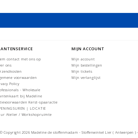
LANTENSERVICE
MIJN ACCOUNT
em contact met ons op
Mijn account
er ons
Mijn bestellingen
rzendkosten
Mijn tickets
gemene voorwaarden
Mijn verlanglijst
ivacy Policy
ofessionals - Wholesale
antenkaart bij Madeline
tievoorwaarden Kerst-spaaractie
PENINGSUREN | LOCATIE
ur Atelier / Workshopruimte
© Copyright 2026 Madeline de stoffenmadam - Stoffenwinkel Lier ( Antwerpen ) 