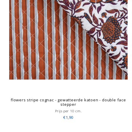
flowers stripe cognac - gewatteerde katoen - double face
stepper
Prijs per 10 cm.
€1,90