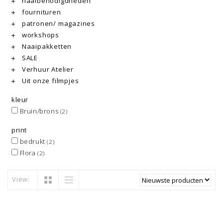
naaibenodigdheden
fournituren
patronen/ magazines
workshops
Naaipakketten
SALE
Verhuur Atelier
Uit onze filmpjes
kleur
Bruin/brons
(2)
print
bedrukt
(2)
Flora
(2)
View: