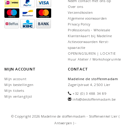
Neem contact met ons op
Over ons
Verzendkosten
Algemene voorwaarden
Privacy Policy
Professionals - Wholesale
Klantenkaart bij Madeline
Actievoorwaarden Kerst-
spaaractie
OPENINGSUREN | LOCATIE
Huur Atelier / Workshopruimte
MIJN ACCOUNT
CONTACT
Mijn account
Madeline de stoffenmadam
Mijn bestellingen
Zagerijstraat 4, 2500 Lier
Mijn tickets
+32 (0) 3 488 34 89
Mijn verlanglijst
info@destoffenmadam.be
© Copyright 2026 Madeline de stoffenmadam - Stoffenwinkel Lier (
Antwerpen ) -