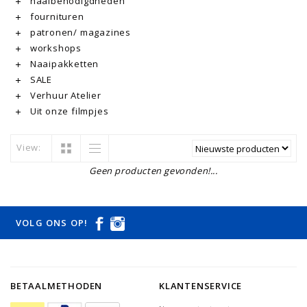
naaibenodigdheden
fournituren
patronen/ magazines
workshops
Naaipakketten
SALE
Verhuur Atelier
Uit onze filmpjes
View:
Geen producten gevonden!...
VOLG ONS OP!
BETAALMETHODEN
KLANTENSERVICE