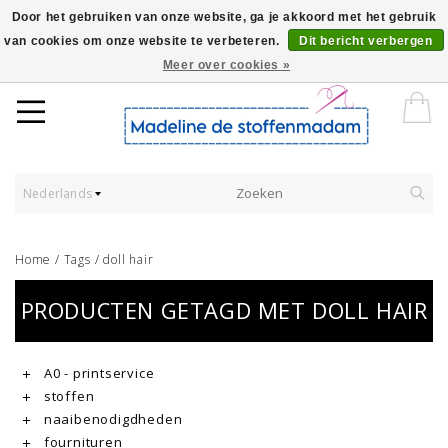
Door het gebruiken van onze website, ga je akkoord met het gebruik
van cookies om onze website te verbeteren.
Dit bericht verbergen
Worldwide Shipping - Onze stoffen worden verkocht per 10 cm.
Meer over cookies »
Nederlands
Home
/
Tags
/
doll hair
PRODUCTEN GETAGD MET DOLL HAIR
A0 - printservice
stoffen
naaibenodigdheden
fournituren