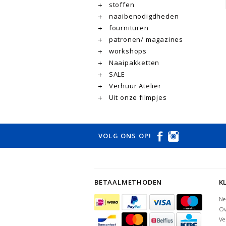
stoffen
naaibenodigdheden
fournituren
patronen/ magazines
workshops
Naaipakketten
SALE
Verhuur Atelier
Uit onze filmpjes
VOLG ONS OP!
BETAALMETHODEN
K
Ne
Ov
Ve