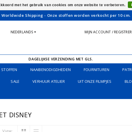
 akkoord met het gebruik van cookies om onze website te verbeteren.
Worldwide Shipping - Onze stoffen worden verkocht per 10 cm.
NEDERLANDS
MIJN ACCOUNT / REGISTRE
DAGELIJKSE VERZENDING MET GLS.
STOFFEN
NAAIBENODIGDHEDEN
FOURNITUREN
PATR
SALE
VERHUUR ATELIER
UIT ONZE FILMPJES
BLO
T DISNEY
View: