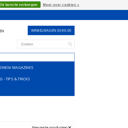
Dit bericht verbergen
Meer over cookies »
WINKELWAGEN (0) €0,00
REN
ONEN/ MAGAZINES
G - TIPS & TRICKS