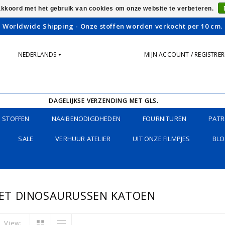
 akkoord met het gebruik van cookies om onze website te verbeteren.
Worldwide Shipping - Onze stoffen worden verkocht per 10 cm.
NEDERLANDS
MIJN ACCOUNT / REGISTRE
DAGELIJKSE VERZENDING MET GLS.
STOFFEN
NAAIBENODIGDHEDEN
FOURNITUREN
PATR
SALE
VERHUUR ATELIER
UIT ONZE FILMPJES
BLO
ET DINOSAURUSSEN KATOEN
View: