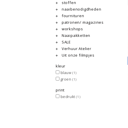
stoffen
naaibenodigdheden
fournituren
patronen/ magazines
workshops
Naaipakketten
SALE
Verhuur Atelier
Uit onze filmpjes
kleur
blauw
(1)
groen
(1)
print
bedrukt
(1)