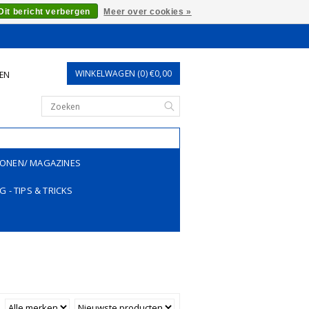
Dit bericht verbergen
Meer over cookies »
WINKELWAGEN (0) €0,00
REN
ONEN/ MAGAZINES
G - TIPS & TRICKS