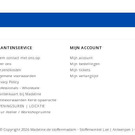
LANTENSERVICE
MIJN ACCOUNT
em contact met ons op
Mijn account
er ons
Mijn bestellingen
rzendkosten
Mijn tickets
gemene voorwaarden
Mijn verlanglijst
ivacy Policy
ofessionals - Wholesale
antenkaart bij Madeline
tievoorwaarden Kerst-spaaractie
PENINGSUREN | LOCATIE
ur Atelier / Workshopruimte
© Copyright 2026 Madeline de stoffenmadam - Stoffenwinkel Lier ( Antwerpen ) 