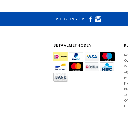
VOLG ONS OP!
BETAALMETHODEN
K
Ne
Ov
Ve
Al
Pr
Pr
Kl
Ac
O
Hu