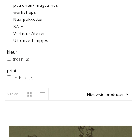
patronen/ magazines
workshops
Naaipakketten
SALE
Verhuur Atelier
Uit onze filmpjes
kleur
groen
(2)
print
bedrukt
(2)
View: