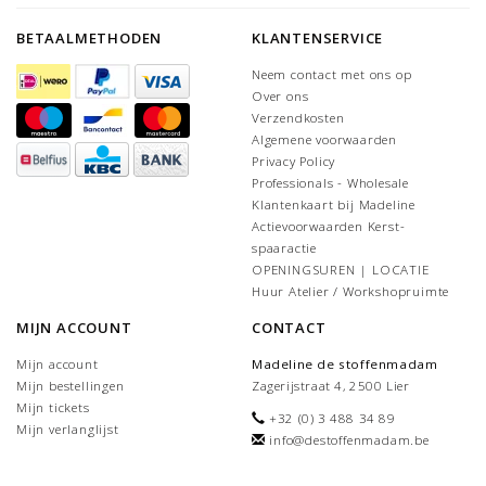
BETAALMETHODEN
KLANTENSERVICE
Neem contact met ons op
Over ons
Verzendkosten
Algemene voorwaarden
Privacy Policy
Professionals - Wholesale
Klantenkaart bij Madeline
Actievoorwaarden Kerst-
spaaractie
OPENINGSUREN | LOCATIE
Huur Atelier / Workshopruimte
MIJN ACCOUNT
CONTACT
Mijn account
Madeline de stoffenmadam
Mijn bestellingen
Zagerijstraat 4, 2500 Lier
Mijn tickets
+32 (0) 3 488 34 89
Mijn verlanglijst
info@destoffenmadam.be