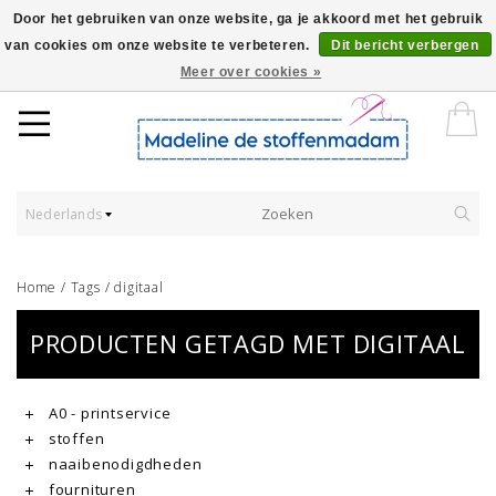
Door het gebruiken van onze website, ga je akkoord met het gebruik
van cookies om onze website te verbeteren.
Dit bericht verbergen
Worldwide Shipping - Onze stoffen worden verkocht per 10 cm.
Meer over cookies »
Nederlands
Home
/
Tags
/
digitaal
PRODUCTEN GETAGD MET DIGITAAL
A0 - printservice
stoffen
naaibenodigdheden
fournituren