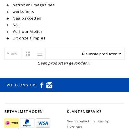
patronen/ magazines
workshops
Naaipakketten
SALE
Verhuur Atelier
Uit onze filmpjes
View:
Geen producten gevonden!...
VOLG ONS OP!
BETAALMETHODEN
KLANTENSERVICE
Neem contact met ons op
Over ons