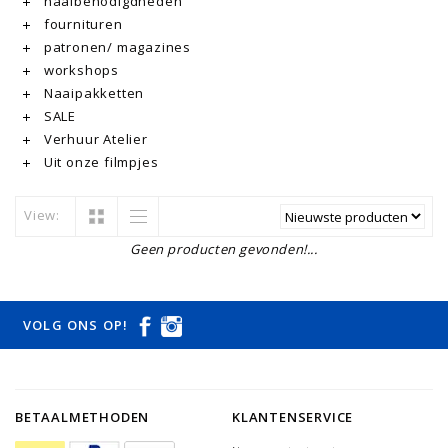
naaibenodigdheden
fournituren
patronen/ magazines
workshops
Naaipakketten
SALE
Verhuur Atelier
Uit onze filmpjes
View:
Geen producten gevonden!...
VOLG ONS OP!
BETAALMETHODEN
KLANTENSERVICE