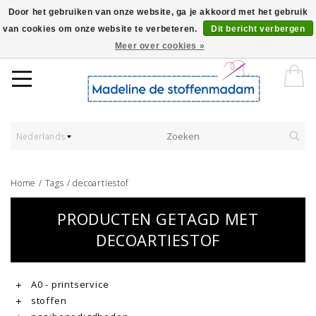
Door het gebruiken van onze website, ga je akkoord met het gebruik
van cookies om onze website te verbeteren.
Dit bericht verbergen
Worldwide Shipping - Onze stoffen worden verkocht per 10 cm.
Meer over cookies »
Nederlands
Home
/
Tags
/
decoartiestof
PRODUCTEN GETAGD MET
DECOARTIESTOF
A0 - printservice
stoffen