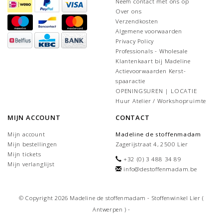
Neem contact met ons op
Over ons
Verzendkosten
Algemene voorwaarden
Privacy Policy
Professionals - Wholesale
Klantenkaart bij Madeline
Actievoorwaarden Kerst-
spaaractie
OPENINGSUREN | LOCATIE
Huur Atelier / Workshopruimte
MIJN ACCOUNT
CONTACT
Mijn account
Madeline de stoffenmadam
Mijn bestellingen
Zagerijstraat 4, 2500 Lier
Mijn tickets
+32 (0) 3 488 34 89
Mijn verlanglijst
info@destoffenmadam.be
© Copyright 2026 Madeline de stoffenmadam - Stoffenwinkel Lier (
Antwerpen ) -