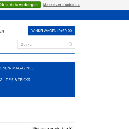
Dit bericht verbergen
Meer over cookies »
WINKELWAGEN (0) €0,00
REN
ONEN/ MAGAZINES
G - TIPS & TRICKS