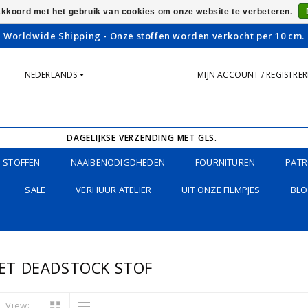
 akkoord met het gebruik van cookies om onze website te verbeteren.
Worldwide Shipping - Onze stoffen worden verkocht per 10 cm.
NEDERLANDS
MIJN ACCOUNT / REGISTRE
DAGELIJKSE VERZENDING MET GLS.
STOFFEN
NAAIBENODIGDHEDEN
FOURNITUREN
PATR
SALE
VERHUUR ATELIER
UIT ONZE FILMPJES
BLO
ET DEADSTOCK STOF
View: