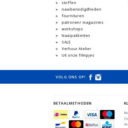
stoffen
naaibenodigdheden
fournituren
patronen/ magazines
workshops
Naaipakketten
SALE
Verhuur Atelier
Uit onze filmpjes
VOLG ONS OP!
BETAALMETHODEN
K
Ne
Ov
Ve