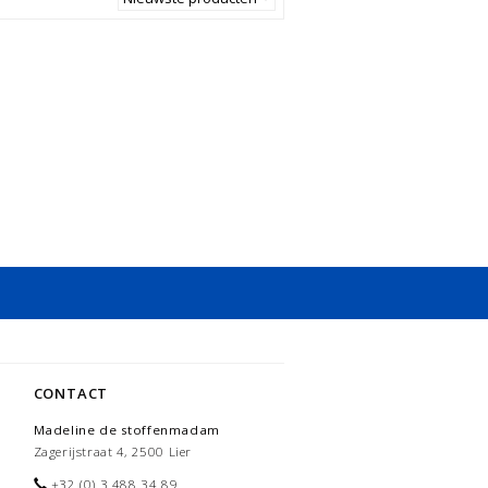
CONTACT
Madeline de stoffenmadam
Zagerijstraat 4, 2500 Lier
+32 (0) 3 488 34 89