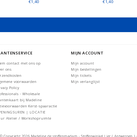
€1,40
€1,40
LANTENSERVICE
MIJN ACCOUNT
em contact met ons op
Mijn account
er ons
Mijn bestellingen
rzendkosten
Mijn tickets
gemene voorwaarden
Mijn verlanglijst
ivacy Policy
ofessionals - Wholesale
antenkaart bij Madeline
tievoorwaarden Kerst-spaaractie
PENINGSUREN | LOCATIE
ur Atelier / Workshopruimte
© Copyright 2026 Madeline de stoffenmadam - Stoffenwinkel Lier ( Antwerpen ) 