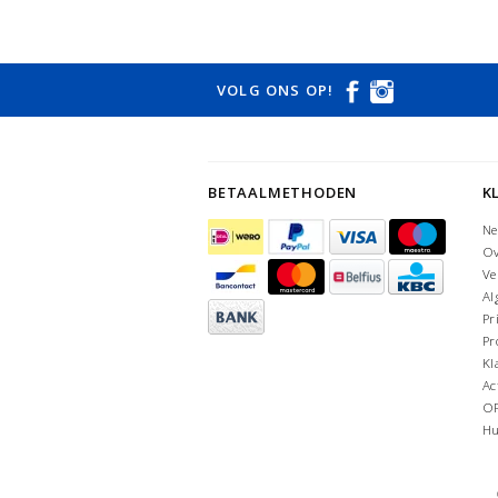
VOLG ONS OP!
BETAALMETHODEN
K
Ne
Ov
Ve
Al
Pr
Pr
Kl
Ac
O
Hu