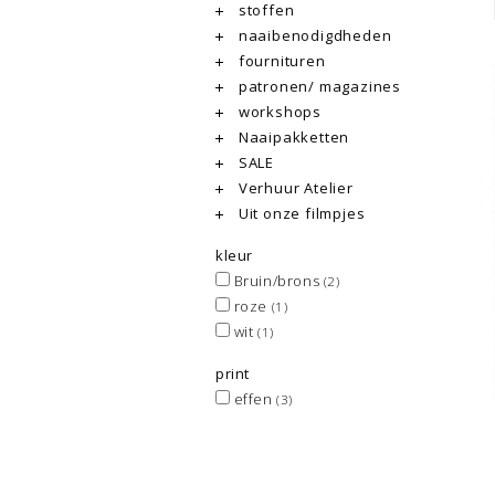
stoffen
naaibenodigdheden
fournituren
patronen/ magazines
workshops
Naaipakketten
SALE
Verhuur Atelier
Uit onze filmpjes
kleur
Bruin/brons
(2)
roze
(1)
wit
(1)
print
effen
(3)