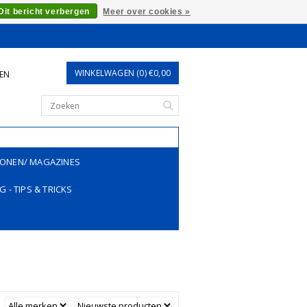
Dit bericht verbergen
Meer over cookies »
WINKELWAGEN (0) €0,00
REN
ONEN/ MAGAZINES
G - TIPS & TRICKS