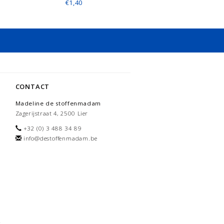
€1,40
CONTACT
Madeline de stoffenmadam
Zagerijstraat 4, 2500 Lier
+32 (0) 3 488 34 89
info@destoffenmadam.be
-