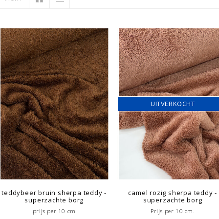
UITVERKOCHT
teddybeer bruin sherpa teddy -
camel rozig sherpa teddy -
superzachte borg
superzachte borg
prijs per 10 cm
Prijs per 10 cm.