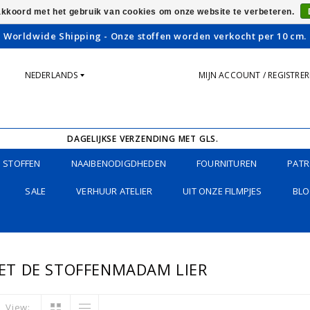
 akkoord met het gebruik van cookies om onze website te verbeteren.
Worldwide Shipping - Onze stoffen worden verkocht per 10 cm.
NEDERLANDS
MIJN ACCOUNT / REGISTRE
DAGELIJKSE VERZENDING MET GLS.
STOFFEN
NAAIBENODIGDHEDEN
FOURNITUREN
PATR
SALE
VERHUUR ATELIER
UIT ONZE FILMPJES
BLO
T DE STOFFENMADAM LIER
View: