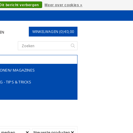
Dit bericht verbergen
Meer over cookies »
WINKELWAGEN (0) €0,00
REN
ONEN/ MAGAZINES
G - TIPS & TRICKS