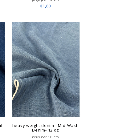
€1,80
al
heavy weight denim - Mid-Wash
Denim- 12 oz
prijs per 10 cm