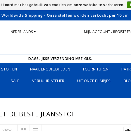
 akkoord met het gebruik van cookies om onze website te verbeteren.
Worldwide Shipping - Onze stoffen worden verkocht per 10 cm.
NEDERLANDS
MIJN ACCOUNT / REGISTRE
DAGELIJKSE VERZENDING MET GLS.
STOFFEN
NAAIBENODIGDHEDEN
FOURNITUREN
PATR
SALE
VERHUUR ATELIER
UIT ONZE FILMPJES
BLO
T DE BESTE JEANSSTOF
View: