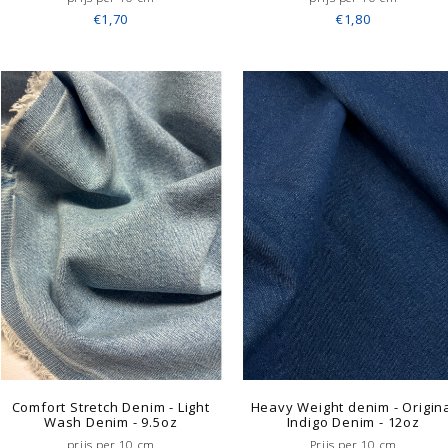
€1,70
€1,80
Comfort Stretch Denim - Light
Heavy Weight denim - Origin
Wash Denim - 9.5oz
Indigo Denim - 12oz
prijs per 10 cm
Prijs per 10 cm