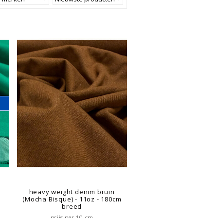
heavy weight denim bruin
(Mocha Bisque) - 11oz - 180cm
breed
prijs per 10 cm