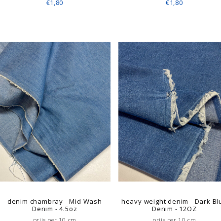
€1,80
€1,80
denim chambray - Mid Wash
heavy weight denim - Dark Bl
Denim - 4.5oz
Denim - 12OZ
prijs per 10 cm
prijs per 10 cm