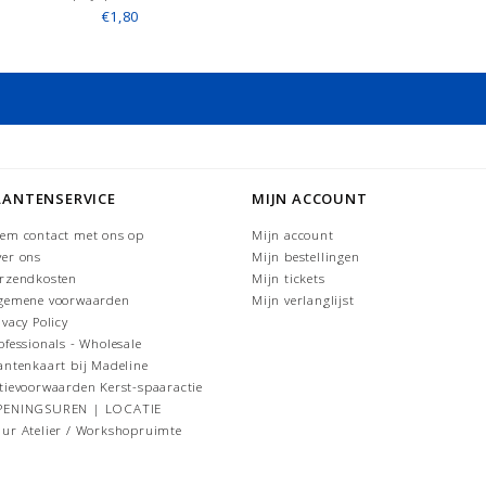
€1,80
LANTENSERVICE
MIJN ACCOUNT
em contact met ons op
Mijn account
er ons
Mijn bestellingen
rzendkosten
Mijn tickets
gemene voorwaarden
Mijn verlanglijst
ivacy Policy
ofessionals - Wholesale
antenkaart bij Madeline
tievoorwaarden Kerst-spaaractie
PENINGSUREN | LOCATIE
ur Atelier / Workshopruimte