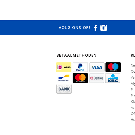
VOLG ONS OP!
BETAALMETHODEN
K
Ne
Ov
Ve
Al
Pr
Pr
Kl
Ac
O
Hu