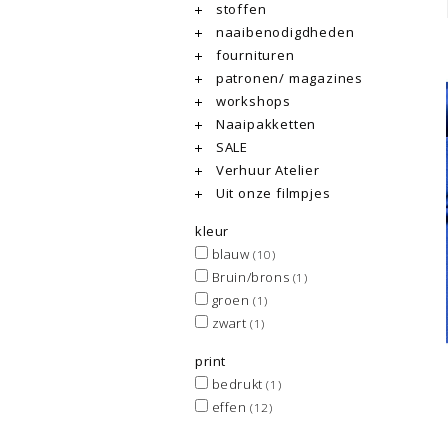
stoffen
naaibenodigdheden
fournituren
patronen/ magazines
workshops
Naaipakketten
SALE
Verhuur Atelier
Uit onze filmpjes
kleur
blauw
(10)
Bruin/brons
(1)
groen
(1)
zwart
(1)
print
bedrukt
(1)
effen
(12)