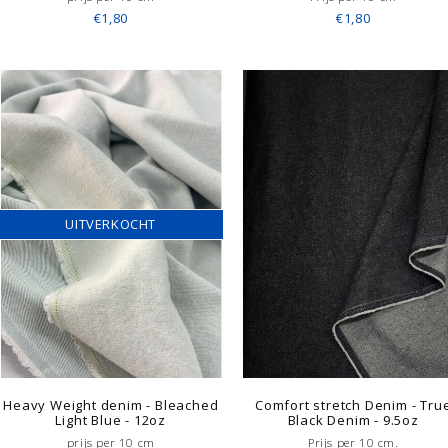
€1,80
€1,80
UITVERKOCHT
Heavy Weight denim - Bleached
Comfort stretch Denim - Tru
Light Blue - 12oz
Black Denim - 9.5oz
prijs per 10 cm
Prijs per 10 cm.